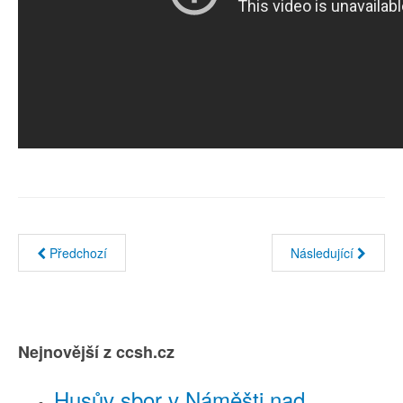
Předchozí
Následující
Nejnovější z ccsh.cz
Husův sbor v Náměšti nad