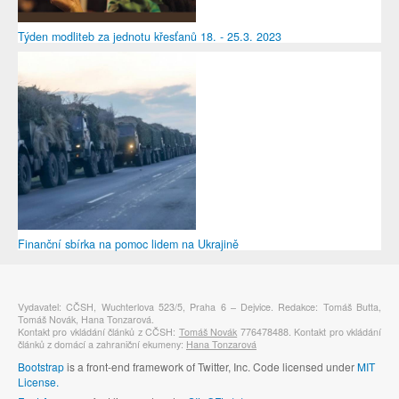
Týden modliteb za jednotu křesťanů 18. - 25.3. 2023
Finanční sbírka na pomoc lidem na Ukrajině
Vydavatel: CČSH, Wuchterlova 523/5, Praha 6 – Dejvice. Redakce: Tomáš Butta,
Tomáš Novák, Hana Tonzarová.
Kontakt pro vkládání článků z CČSH:
Tomáš Novák
776478488. Kontakt pro vkládání
článků z domácí a zahraniční ekumeny:
Hana Tonzarová
Bootstrap
is a front-end framework of Twitter, Inc. Code licensed under
MIT
License.