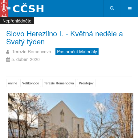
Nepřehlédněte
Nepřehlédněte
Nepřehlédněte
Nepřehlédněte
Slovo Hereziino I. - Květná neděle a
Svatý týden
Terezie Remencová
Pastorační Materiály
5. duben 2020
online
Velikonoce
Terezie Remencová
Prostějov