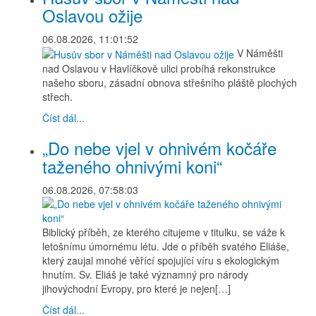
Oslavou ožije
06.08.2026, 11:01:52
V Náměšti
nad Oslavou v Havlíčkově ulici probíhá rekonstrukce
našeho sboru, zásadní obnova střešního pláště plochých
střech.
Číst dál...
„Do nebe vjel v ohnivém kočáře
taženého ohnivými koni“
06.08.2026, 07:58:03
Biblický příběh, ze kterého citujeme v titulku, se váže k
letošnímu úmornému létu. Jde o příběh svatého Eliáše,
který zaujal mnohé věřící spojující víru s ekologickým
hnutím. Sv. Eliáš je také významný pro národy
jihovýchodní Evropy, pro které je nejen[…]
Číst dál...