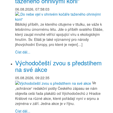
taženého ohnivými koni“
06.08.2026, 07:58:03
Biblický příběh, ze kterého citujeme v titulku, se váže k
letošnímu úmornému létu. Jde o příběh svatého Eliáše,
který zaujal mnohé věřící spojující víru s ekologickým
hnutím. Sv. Eliáš je také významný pro národy
jihovýchodní Evropy, pro které je nejen[…]
Číst dál...
Východočeští zvou s předstihem
na své akce
05.08.2026, 09:22:35
Ve
„schránce“ redakční pošty Českého zápasu se nám
objevila celá řada plakátů od Východočechů z Hradce
Králové na různé akce, které pořádají nyní v srpnu a
zejména v září. Jedna akce je v říjnu.
Číst dál...