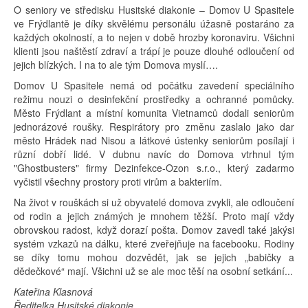
O seniory ve středisku Husitské diakonie – Domov U Spasitele
ve Frýdlantě je díky skvělému personálu úžasně postaráno za
každých okolností, a to nejen v době hrozby koronaviru. Všichni
klienti jsou naštěstí zdraví a trápí je pouze dlouhé odloučení od
jejich blízkých. I na to ale tým Domova myslí….
Domov U Spasitele nemá od počátku zavedení speciálního
režimu nouzi o desinfekční prostředky a ochranné pomůcky.
Město Frýdlant a místní komunita Vietnamců dodali seniorům
jednorázové roušky. Respirátory pro změnu zaslalo jako dar
město Hrádek nad Nisou a látkové ústenky seniorům posílají i
různí dobří lidé. V dubnu navíc do Domova vtrhnul tým
"Ghostbusters" firmy Dezinfekce-Ozon s.r.o., který zadarmo
vyčistil všechny prostory proti virům a bakteriím.
Na život v rouškách si už obyvatelé domova zvykli, ale odloučení
od rodin a jejich známých je mnohem těžší. Proto mají vždy
obrovskou radost, když dorazí pošta. Domov zavedl také jakýsi
systém vzkazů na dálku, které zveřejňuje na facebooku. Rodiny
se díky tomu mohou dozvědět, jak se jejich „babičky a
dědečkové“ mají. Všichni už se ale moc těší na osobní setkání...
Kateřina Klasnová
Ředitelka Husitské diakonie