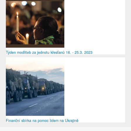
Týden modliteb za jednotu křesťanů 18. - 25.3. 2023
Finanční sbírka na pomoc lidem na Ukrajině