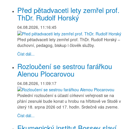
Před pětadvaceti lety zemřel prof.
ThDr. Rudolf Horský
04.08.2026, 11:16:45
Před pětadvaceti lety zemřel prof. ThDr. Rudolf Horský –
duchovní, pedagog, biskup i člověk služby.
Číst dál...
Rozloučení se sestrou farářkou
Alenou Plocarovou
04.08.2026, 11:09:17
Poslední rozloučení s účastí církevní veřejnosti se na
přání zesnulé bude konat u hrobu na hřbitově ve Stodě v
úterý 18. srpna 2026 od 17. hodin. Srdečně vás zveme.
Číst dál...
Ekumenický institut Bossey slaví