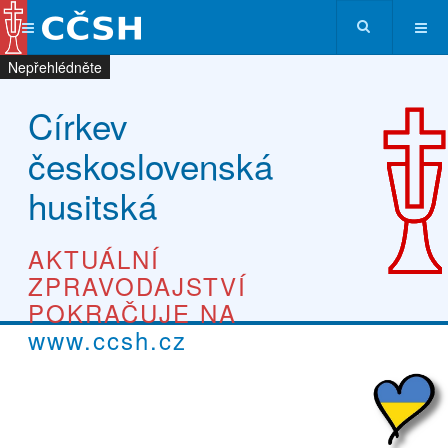
Nepřehlédněte
Nepřehlédněte
Nepřehlédněte
Nepřehlédněte
Církev
československá
husitská
AKTUÁLNÍ
ZPRAVODAJSTVÍ
POKRAČUJE NA
www.ccsh.cz