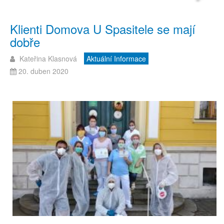
Klienti Domova U Spasitele se mají
dobře
Kateřina Klasnová
Aktuální Informace
20. duben 2020