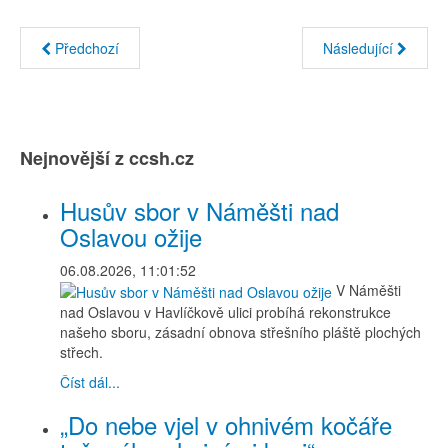
Předchozí
Následující
Nejnovější z ccsh.cz
Husův sbor v Náměšti nad
Oslavou ožije
06.08.2026, 11:01:52
V Náměšti
nad Oslavou v Havlíčkově ulici probíhá rekonstrukce
našeho sboru, zásadní obnova střešního pláště plochých
střech.
Číst dál...
„Do nebe vjel v ohnivém kočáře