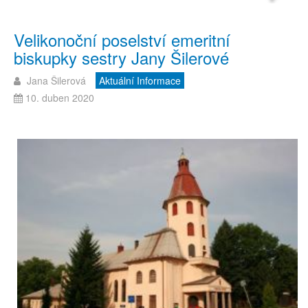
Velikonoční poselství emeritní
biskupky sestry Jany Šilerové
Jana Šilerová
Aktuální Informace
10. duben 2020