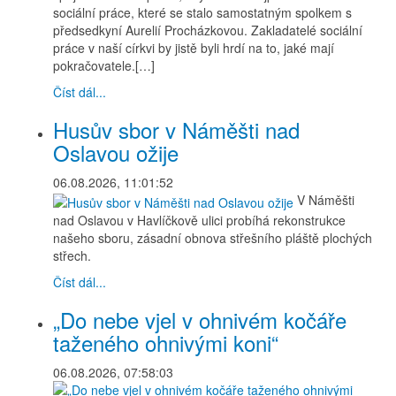
sociální práce, které se stalo samostatným spolkem s
předsedkyní Aurelií Procházkovou. Zakladatelé sociální
práce v naší církvi by jistě byli hrdí na to, jaké mají
pokračovatele.[…]
Číst dál...
Husův sbor v Náměšti nad
Oslavou ožije
06.08.2026, 11:01:52
V Náměšti
nad Oslavou v Havlíčkově ulici probíhá rekonstrukce
našeho sboru, zásadní obnova střešního pláště plochých
střech.
Číst dál...
„Do nebe vjel v ohnivém kočáře
taženého ohnivými koni“
06.08.2026, 07:58:03