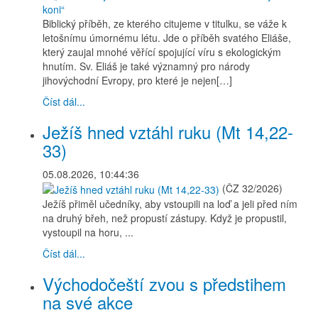
Biblický příběh, ze kterého citujeme v titulku, se váže k
letošnímu úmornému létu. Jde o příběh svatého Eliáše,
který zaujal mnohé věřící spojující víru s ekologickým
hnutím. Sv. Eliáš je také významný pro národy
jihovýchodní Evropy, pro které je nejen[…]
Číst dál...
Ježíš hned vztáhl ruku (Mt 14,22-
33)
05.08.2026, 10:44:36
(ČZ 32/2026)
Ježíš přiměl učedníky, aby vstoupili na loď a jeli před ním
na druhý břeh, než propustí zástupy. Když je propustil,
vystoupil na horu, ...
Číst dál...
Východočeští zvou s předstihem
na své akce