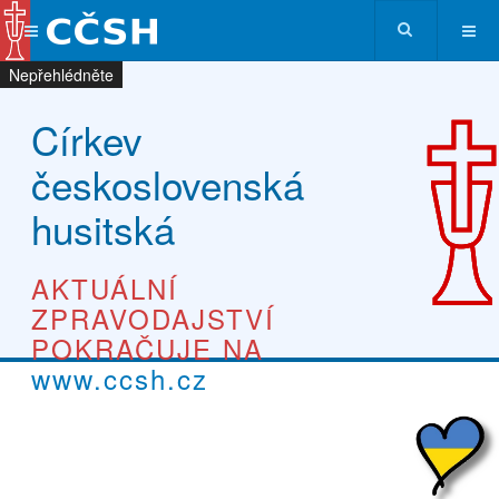
Nepřehlédněte
Nepřehlédněte
Nepřehlédněte
Nepřehlédněte
Církev
československá
husitská
AKTUÁLNÍ
ZPRAVODAJSTVÍ
POKRAČUJE NA
www.ccsh.cz