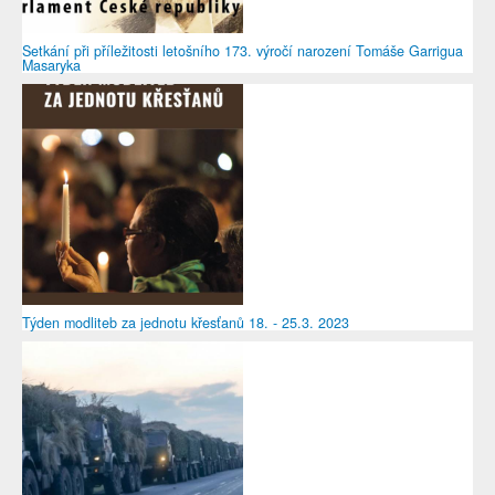
Setkání při příležitosti letošního 173. výročí narození Tomáše Garrigua
Masaryka
Týden modliteb za jednotu křesťanů 18. - 25.3. 2023