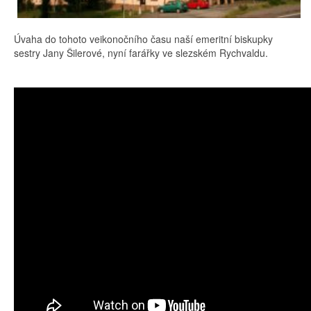
Úvaha do tohoto veikonočního času naší emeritní biskupky
sestry Jany Šilerové, nyní farářky ve slezském Rychvaldu.