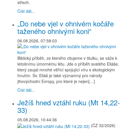
střech.
Číst dál...
„Do nebe vjel v ohnivém kočáře
taženého ohnivými koni“
06.08.2026, 07:58:03
Biblický příběh, ze kterého citujeme v titulku, se váže k
letošnímu úmornému létu. Jde o příběh svatého Eliáše,
který zaujal mnohé věřící spojující víru s ekologickým
hnutím. Sv. Eliáš je také významný pro národy
jihovýchodní Evropy, pro které je nejen[…]
Číst dál...
Ježíš hned vztáhl ruku (Mt 14,22-
33)
05.08.2026, 10:44:36
(ČZ 32/2026)