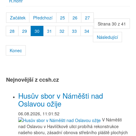
R.Rohr
Začátek
Předchozí
25
26
27
Strana 30 z 41
28
29
30
31
32
33
34
Následující
Konec
Nejnovější z ccsh.cz
Husův sbor v Náměšti nad
Oslavou ožije
06.08.2026, 11:01:52
V Náměšti
nad Oslavou v Havlíčkově ulici probíhá rekonstrukce
našeho sboru, zásadní obnova střešního pláště plochých