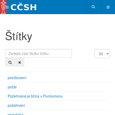
Štítky
Zadejte
Počet
část
zobrazení
titulku
štítku
povzbuzení
požár
Požehnaná je bříza v Pumlumonu
požehnání
pozvánka