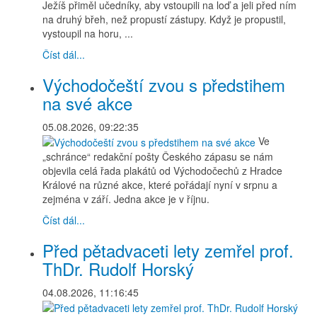
Ježíš přiměl učedníky, aby vstoupili na loď a jeli před ním
na druhý břeh, než propustí zástupy. Když je propustil,
vystoupil na horu, ...
Číst dál...
Východočeští zvou s předstihem
na své akce
05.08.2026, 09:22:35
Ve
„schránce“ redakční pošty Českého zápasu se nám
objevila celá řada plakátů od Východočechů z Hradce
Králové na různé akce, které pořádají nyní v srpnu a
zejména v září. Jedna akce je v říjnu.
Číst dál...
Před pětadvaceti lety zemřel prof.
ThDr. Rudolf Horský
04.08.2026, 11:16:45