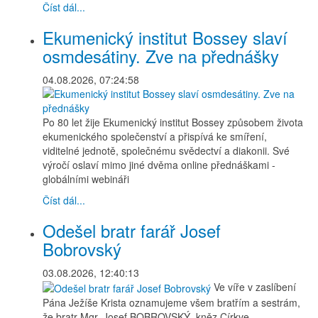
Číst dál...
Ekumenický institut Bossey slaví
osmdesátiny. Zve na přednášky
04.08.2026, 07:24:58
Po 80 let žije Ekumenický institut Bossey způsobem života
ekumenického společenství a přispívá ke smíření,
viditelné jednotě, společnému svědectví a diakonii. Své
výročí oslaví mimo jiné dvěma online přednáškami -
globálními webináři
Číst dál...
Odešel bratr farář Josef
Bobrovský
03.08.2026, 12:40:13
Ve víře v zaslíbení
Pána Ježíše Krista oznamujeme všem bratřím a sestrám,
že bratr Mgr. Josef BOBROVSKÝ, kněz Církve