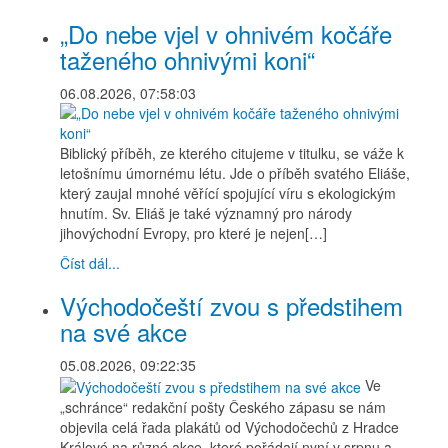
„Do nebe vjel v ohnivém kočáře
taženého ohnivými koni“
06.08.2026, 07:58:03
Biblický příběh, ze kterého citujeme v titulku, se váže k
letošnímu úmornému létu. Jde o příběh svatého Eliáše,
který zaujal mnohé věřící spojující víru s ekologickým
hnutím. Sv. Eliáš je také významný pro národy
jihovýchodní Evropy, pro které je nejen[…]
Číst dál...
Východočeští zvou s předstihem
na své akce
05.08.2026, 09:22:35
Ve
„schránce“ redakční pošty Českého zápasu se nám
objevila celá řada plakátů od Východočechů z Hradce
Králové na různé akce, které pořádají nyní v srpnu a