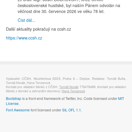
československé husitské, byl naším Pánem odvolán na
věčnost dne 30. července 2026 ve věku 78 let.
Číst dál...
Další aktuality pokračují na ccsh.cz
https://www.ccsh.cz
Vydavatel: CČSH, Wuchterlova 523/5, Praha 6 – Dejvice. Redakce: Tomáš Butta,
Tomáš Novák, Hana Tonzarová.
Kontakt pro vkládání článků z CČSH:
Tomáš Novák
776478488. Kontakt pro vkládání
článků z domácí a zahraniční ekumeny:
Hana Tonzarová
Bootstrap
is a front-end framework of Twitter, Inc. Code licensed under
MIT
License.
Font Awesome
font licensed under
SIL OFL 1.1
.