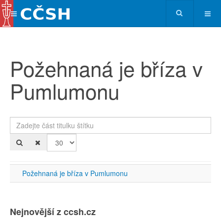
Požehnaná je bříza v
Pumlumonu
Zadejte část titulku štítku
Po
Požehnaná je bříza v Pumlumonu
Nejnovější z ccsh.cz