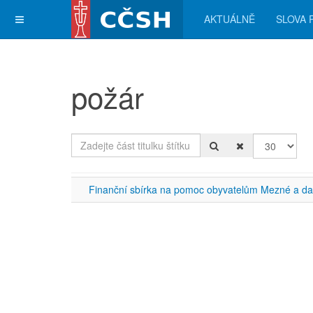
AKTUÁLNĚ
SLOVA 
požár
Zadejte část titulku štítku
Počet zobra
Finanční sbírka na pomoc obyvatelům Mezné a d