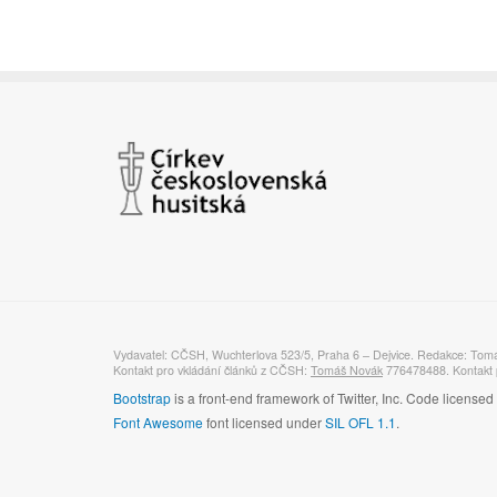
Vydavatel: CČSH, Wuchterlova 523/5, Praha 6 – Dejvice. Redakce: Tom
Kontakt pro vkládání článků z CČSH:
Tomáš Novák
776478488. Kontakt p
Bootstrap
is a front-end framework of Twitter, Inc. Code license
Font Awesome
font licensed under
SIL OFL 1.1
.