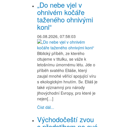
„Do nebe vjel v
ohnivém kočáře
taženého ohnivými
koni“
06.08.2026, 07:58:03
Biblický příběh, ze kterého
citujeme v titulku, se váže k
letošnímu úmornému létu. Jde o
příběh svatého Eliáše, který
zaujal mnohé věřící spojující víru
s ekologickým hnutím. Sv. Eliáš je
také významný pro národy
jihovýchodní Evropy, pro které je
nejen[…]
Číst dál...
Východočeští zvou
s předstihem na své