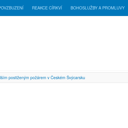
POVZBUZENÍ
REAKCE CÍRKVÍ
BOHOSLUŽBY A PROMLUVY
zení
alším postiženým požárem v Českém Švýcarsku