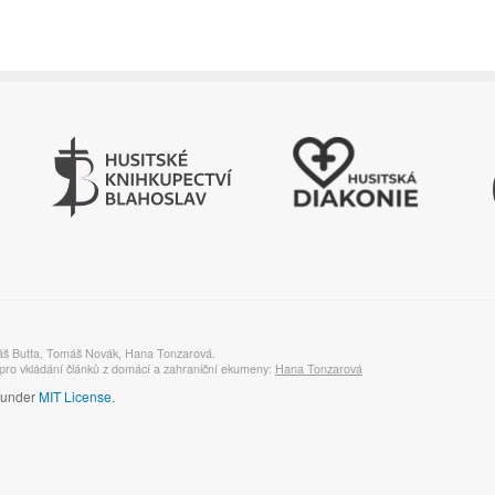
áš Butta, Tomáš Novák, Hana Tonzarová.
ro vkládání článků z domácí a zahraniční ekumeny:
Hana Tonzarová
d under
MIT License.