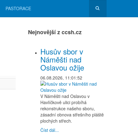
PASTORACE
Nejnovější z ccsh.cz
Husův sbor v
Náměšti nad
Oslavou ožije
06.08.2026, 11:01:52
V Náměšti nad Oslavou v
Havlíčkově ulici probíhá
rekonstrukce našeho sboru,
zásadní obnova střešního pláště
plochých střech.
Číst dál...