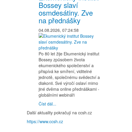
Bossey slaví
osmdesátiny. Zve
na přednášky
04.08.2026, 07:24:58
Po 80 let žije Ekumenický institut
Bossey způsobem života
ekumenického společenství a
přispívá ke smíření, viditelné
jednotě, společnému svědectví a
diakonii. Své výročí oslaví mimo
jiné dvěma online přednáškami -
globálními webináři
Číst dál...
Další aktuality pokračují na ccsh.cz
https://www.ccsh.cz