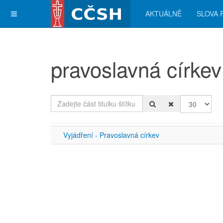
AKTUÁLNĚ
SLOVA 
pravoslavná církev
Zadejte část titulku štítku
Počet zobra
Vyjádření - Pravoslavná církev