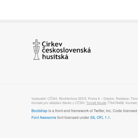
Vydavatel: CČSH, Wuchterlova 523/5, Praha 6 – Dejvice. Redakce: Tom
Kontakt pro vkládání článků z CČSH:
Tomáš Novák
776478488. Kontakt p
Bootstrap
is a front-end framework of Twitter, Inc. Code license
Font Awesome
font licensed under
SIL OFL 1.1
.