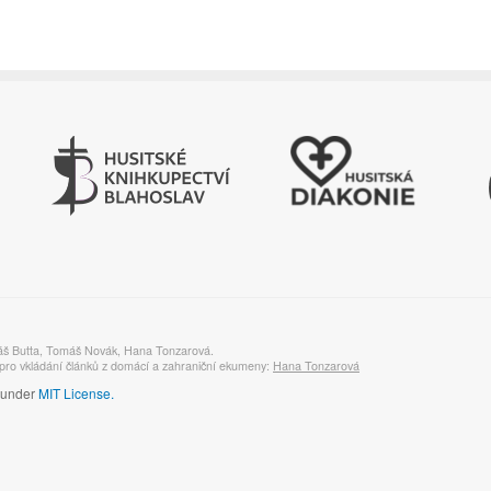
áš Butta, Tomáš Novák, Hana Tonzarová.
ro vkládání článků z domácí a zahraniční ekumeny:
Hana Tonzarová
d under
MIT License.