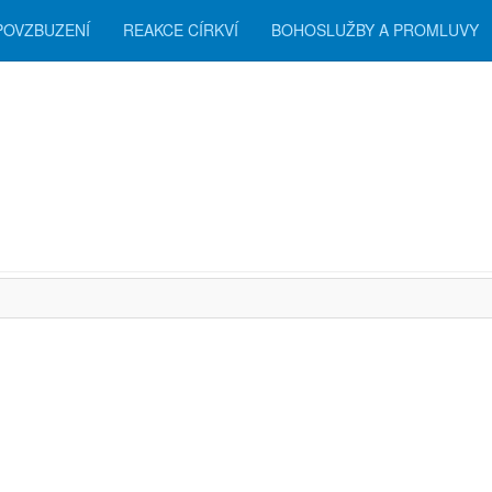
POVZBUZENÍ
REAKCE CÍRKVÍ
BOHOSLUŽBY A PROMLUVY
zení