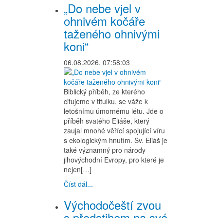
„Do nebe vjel v
ohnivém kočáře
taženého ohnivými
koni“
06.08.2026, 07:58:03
Biblický příběh, ze kterého
citujeme v titulku, se váže k
letošnímu úmornému létu. Jde o
příběh svatého Eliáše, který
zaujal mnohé věřící spojující víru
s ekologickým hnutím. Sv. Eliáš je
také významný pro národy
jihovýchodní Evropy, pro které je
nejen[…]
Číst dál...
Východočeští zvou
s předstihem na své