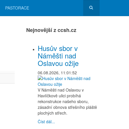
PASTORACE
Nejnovější z ccsh.cz
Husův sbor v
Náměšti nad
Oslavou ožije
06.08.2026, 11:01:52
V Náměšti nad Oslavou v
Havlíčkově ulici probíhá
rekonstrukce našeho sboru,
zásadní obnova střešního pláště
plochých střech.
Číst dál...