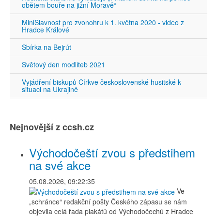
obětem bouře na jižní Moravě“
MiniSlavnost pro zvonohru k 1. května 2020 - video z
Hradce Králové
Sbírka na Bejrút
Světový den modliteb 2021
Vyjádření biskupů Církve československé husitské k
situaci na Ukrajině
Nejnovější z ccsh.cz
Východočeští zvou s předstihem
na své akce
05.08.2026, 09:22:35
Ve
„schránce“ redakční pošty Českého zápasu se nám
objevila celá řada plakátů od Východočechů z Hradce