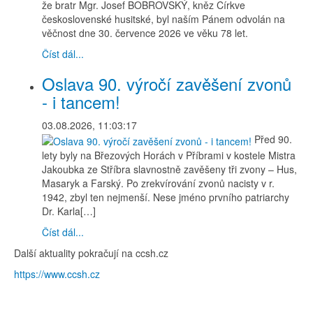
že bratr Mgr. Josef BOBROVSKÝ, kněz Církve
československé husitské, byl naším Pánem odvolán na
věčnost dne 30. července 2026 ve věku 78 let.
Číst dál...
Oslava 90. výročí zavěšení zvonů
- i tancem!
03.08.2026, 11:03:17
Před 90.
lety byly na Březových Horách v Příbrami v kostele Mistra
Jakoubka ze Stříbra slavnostně zavěšeny tři zvony – Hus,
Masaryk a Farský. Po zrekvírování zvonů nacisty v r.
1942, zbyl ten nejmenší. Nese jméno prvního patriarchy
Dr. Karla[…]
Číst dál...
Další aktuality pokračují na ccsh.cz
https://www.ccsh.cz