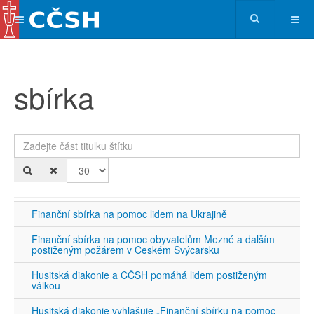
sbírka
Zadejte část titulku štítku
Po
Finanční sbírka na pomoc lidem na Ukrajině
Finanční sbírka na pomoc obyvatelům Mezné a dalším
postiženým požárem v Českém Švýcarsku
Husitská diakonie a CČSH pomáhá lidem postiženým
válkou
Husitská diakonie vyhlašuje „Finanční sbírku na pomoc