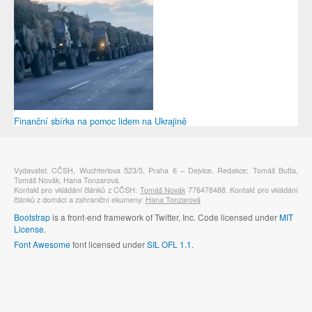
Finanční sbírka na pomoc lidem na Ukrajině
Vydavatel: CČSH, Wuchterlova 523/5, Praha 6 – Dejvice. Redakce: Tomáš Butta,
Tomáš Novák, Hana Tonzarová.
Kontakt pro vkládání článků z CČSH:
Tomáš Novák
776478488. Kontakt pro vkládání
článků z domácí a zahraniční ekumeny:
Hana Tonzarová
Bootstrap
is a front-end framework of Twitter, Inc. Code licensed under
MIT
License.
Font Awesome
font licensed under
SIL OFL 1.1
.