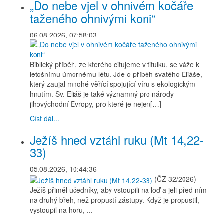
„Do nebe vjel v ohnivém kočáře
taženého ohnivými koni“
06.08.2026, 07:58:03
Biblický příběh, ze kterého citujeme v titulku, se váže k
letošnímu úmornému létu. Jde o příběh svatého Eliáše,
který zaujal mnohé věřící spojující víru s ekologickým
hnutím. Sv. Eliáš je také významný pro národy
jihovýchodní Evropy, pro které je nejen[…]
Číst dál...
Ježíš hned vztáhl ruku (Mt 14,22-
33)
05.08.2026, 10:44:36
(ČZ 32/2026)
Ježíš přiměl učedníky, aby vstoupili na loď a jeli před ním
na druhý břeh, než propustí zástupy. Když je propustil,
vystoupil na horu, ...