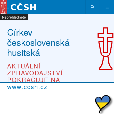
Nepřehlédněte
Nepřehlédněte
Nepřehlédněte
Nepřehlédněte
Církev
československá
husitská
AKTUÁLNÍ
ZPRAVODAJSTVÍ
POKRAČUJE NA
www.ccsh.cz