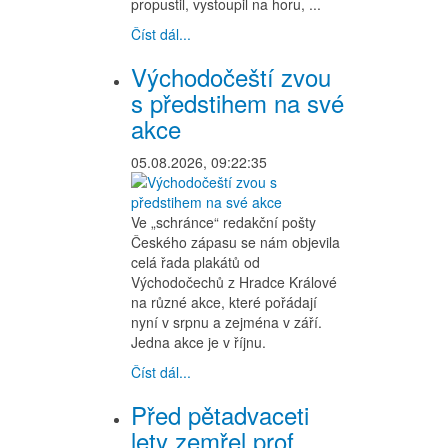
propustil, vystoupil na horu, ...
Číst dál...
Východočeští zvou
s předstihem na své
akce
05.08.2026, 09:22:35
Ve „schránce“ redakční pošty
Českého zápasu se nám objevila
celá řada plakátů od
Východočechů z Hradce Králové
na různé akce, které pořádají
nyní v srpnu a zejména v září.
Jedna akce je v říjnu.
Číst dál...
Před pětadvaceti
lety zemřel prof.