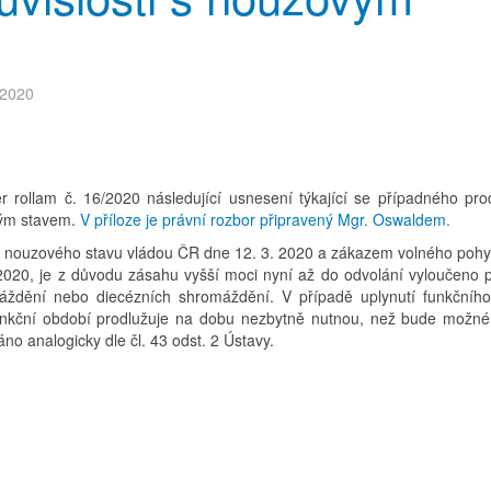
 2020
r rollam č. 16/2020 následující usnesení týkající se případného pro
vým stavem.
V příloze je právní rozbor připravený Mgr. Oswaldem.
ním nouzového stavu vládou ČR dne 12. 3. 2020 a zákazem volného poh
 2020, je z důvodu zásahu vyšší moci nyní až do odvolání vyloučeno 
áždění nebo diecézních shromáždění. V případě uplynutí funkčníh
funkční období prodlužuje na dobu nezbytně nutnou, než bude možné
o analogicky dle čl. 43 odst. 2 Ústavy.