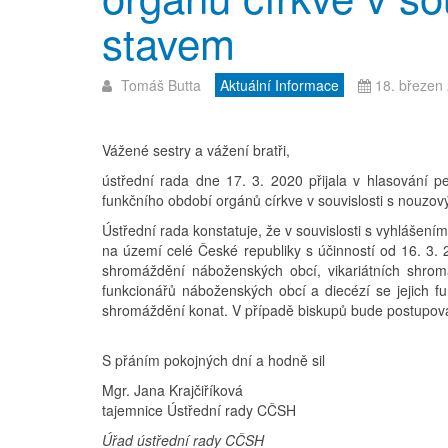
stavem
Tomáš Butta
Aktuální Informace
18. březen
Vážené sestry a vážení bratři,
ústřední rada dne 17. 3. 2020 přijala v hlasování pe
funkčního období orgánů církve v souvislosti s nouzo
Ústřední rada konstatuje, že v souvislosti s vyhláše
na území celé České republiky s účinností od 16. 3.
shromáždění náboženských obcí, vikariátních shrom
funkcionářů náboženských obcí a diecézí se jejich 
shromáždění konat. V případě biskupů bude postupován
S přáním pokojných dní a hodně sil
Mgr. Jana Krajčiříková
tajemnice Ústřední rady CČSH
Úřad ústřední rady CČSH