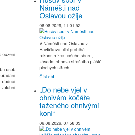
Náměšti nad
Oslavou ožije
06.08.2026, 11:01:52
V Náměšti nad Oslavou v
Havlíčkově ulici probíhá
dloužení
rekonstrukce našeho sboru,
zásadní obnova střešního pláště
plochých střech.
ybu osob
pořádání
Číst dál...
o období
„Do nebe vjel v
 volební
ohnivém kočáře
taženého ohnivými
koni“
06.08.2026, 07:58:03