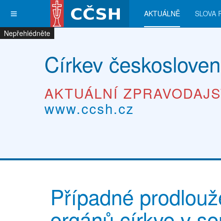
AKTUÁLNĚ
SLOVA 
Nepřehlédněte
Nepřehlédněte
Nepřehlédněte
Nepřehlédněte
Církev českosloven
AKTUÁLNÍ ZPRAVODAJS
www.ccsh.cz
Případné prodlouž
orgánů církve v so