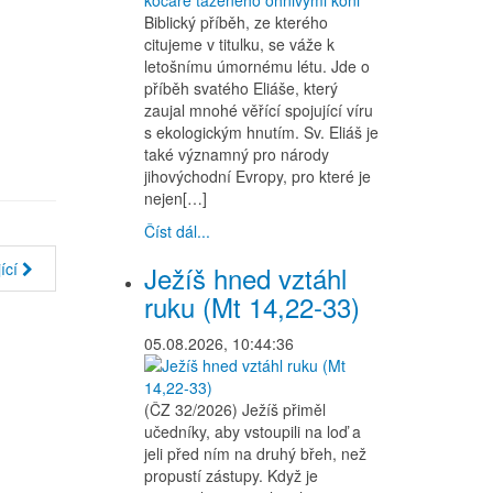
Biblický příběh, ze kterého
citujeme v titulku, se váže k
letošnímu úmornému létu. Jde o
příběh svatého Eliáše, který
zaujal mnohé věřící spojující víru
s ekologickým hnutím. Sv. Eliáš je
také významný pro národy
jihovýchodní Evropy, pro které je
nejen[…]
Číst dál...
ící
Ježíš hned vztáhl
ruku (Mt 14,22-33)
05.08.2026, 10:44:36
(ČZ 32/2026) Ježíš přiměl
učedníky, aby vstoupili na loď a
jeli před ním na druhý břeh, než
propustí zástupy. Když je