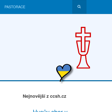
PASTORACE
Nejnovější z ccsh.cz
Husův sbor v