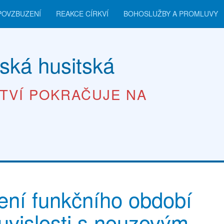
POVZBUZENÍ
REAKCE CÍRKVÍ
BOHOSLUŽBY A PROMLUVY
ská husitská
TVÍ POKRAČUJE NA
ení funkčního období
uvislosti s nouzovým