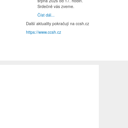
srpna 2026 od 17. hodin.
Srdečně vás zveme.
Číst dál...
Další aktuality pokračují na ccsh.cz
https://www.ccsh.cz