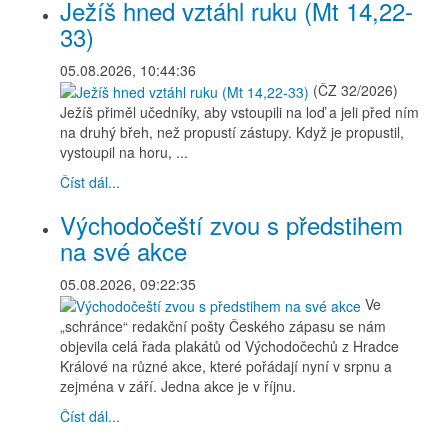
Ježíš hned vztáhl ruku (Mt 14,22-
33)
05.08.2026, 10:44:36
(ČZ 32/2026)
Ježíš přiměl učedníky, aby vstoupili na loď a jeli před ním
na druhý břeh, než propustí zástupy. Když je propustil,
vystoupil na horu, ...
Číst dál...
Východočeští zvou s předstihem
na své akce
05.08.2026, 09:22:35
Ve
„schránce“ redakční pošty Českého zápasu se nám
objevila celá řada plakátů od Východočechů z Hradce
Králové na různé akce, které pořádají nyní v srpnu a
zejména v září. Jedna akce je v říjnu.
Číst dál...