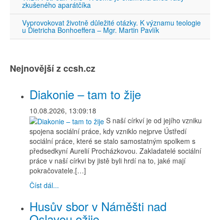
zkušeného aparátčíka
Vyprovokovat životně důležité otázky. K významu teologie
u Dietricha Bonhoeffera – Mgr. Martin Pavlík
Nejnovější z ccsh.cz
Diakonie – tam to žije
10.08.2026, 13:09:18
S naší církví je od jejího vzniku
spojena sociální práce, kdy vzniklo nejprve Ústředí
sociální práce, které se stalo samostatným spolkem s
předsedkyní Aurelií Procházkovou. Zakladatelé sociální
práce v naší církvi by jistě byli hrdí na to, jaké mají
pokračovatele.[…]
Číst dál...
Husův sbor v Náměšti nad
Oslavou ožije