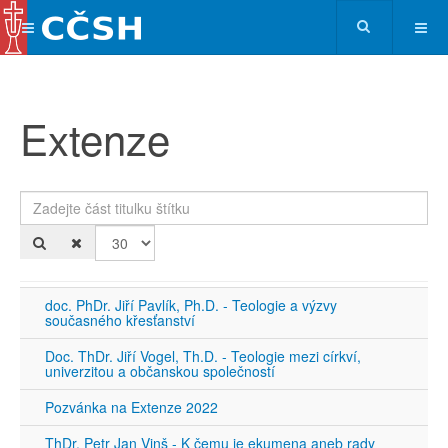
Extenze
Zadejte část titulku štítku
Po
doc. PhDr. Jiří Pavlík, Ph.D. - Teologie a výzvy
současného křesťanství
Doc. ThDr. Jiří Vogel, Th.D. - Teologie mezi církví,
univerzitou a občanskou společností
Pozvánka na Extenze 2022
ThDr. Petr Jan Vinš - K čemu je ekumena aneb rady