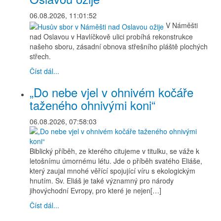
06.08.2026, 11:01:52
V Náměšti
nad Oslavou v Havlíčkově ulici probíhá rekonstrukce
našeho sboru, zásadní obnova střešního pláště plochých
střech.
Číst dál...
„Do nebe vjel v ohnivém kočáře
taženého ohnivými koni“
06.08.2026, 07:58:03
Biblický příběh, ze kterého citujeme v titulku, se váže k
letošnímu úmornému létu. Jde o příběh svatého Eliáše,
který zaujal mnohé věřící spojující víru s ekologickým
hnutím. Sv. Eliáš je také významný pro národy
jihovýchodní Evropy, pro které je nejen[…]
Číst dál...