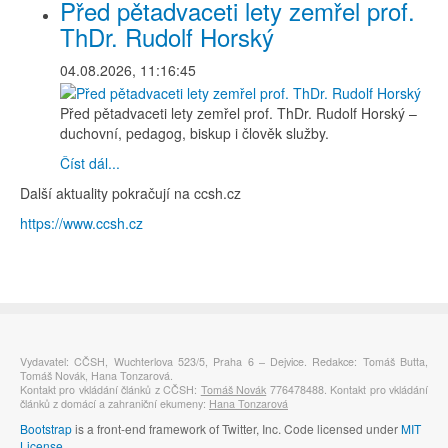
Před pětadvaceti lety zemřel prof.
ThDr. Rudolf Horský
04.08.2026, 11:16:45
Před pětadvaceti lety zemřel prof. ThDr. Rudolf Horský –
duchovní, pedagog, biskup i člověk služby.
Číst dál...
Další aktuality pokračují na ccsh.cz
https://www.ccsh.cz
Vydavatel: CČSH, Wuchterlova 523/5, Praha 6 – Dejvice. Redakce: Tomáš Butta,
Tomáš Novák, Hana Tonzarová.
Kontakt pro vkládání článků z CČSH:
Tomáš Novák
776478488. Kontakt pro vkládání
článků z domácí a zahraniční ekumeny:
Hana Tonzarová
Bootstrap
is a front-end framework of Twitter, Inc. Code licensed under
MIT
License.