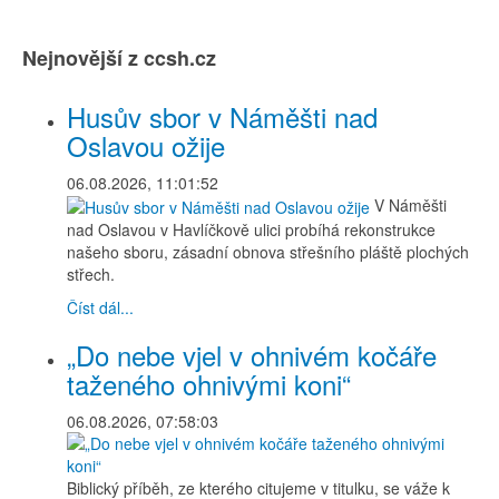
Nejnovější z ccsh.cz
Husův sbor v Náměšti nad
Oslavou ožije
06.08.2026, 11:01:52
V Náměšti
nad Oslavou v Havlíčkově ulici probíhá rekonstrukce
našeho sboru, zásadní obnova střešního pláště plochých
střech.
Číst dál...
„Do nebe vjel v ohnivém kočáře
taženého ohnivými koni“
06.08.2026, 07:58:03
Biblický příběh, ze kterého citujeme v titulku, se váže k