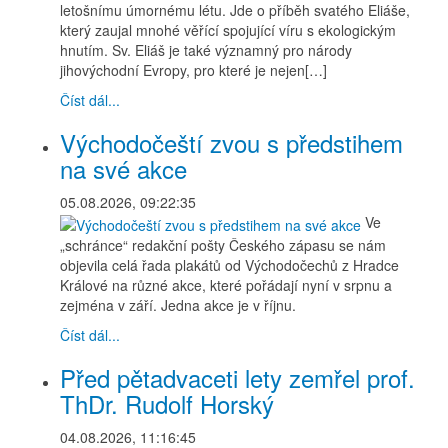
letošnímu úmornému létu. Jde o příběh svatého Eliáše,
který zaujal mnohé věřící spojující víru s ekologickým
hnutím. Sv. Eliáš je také významný pro národy
jihovýchodní Evropy, pro které je nejen[…]
Číst dál...
Východočeští zvou s předstihem
na své akce
05.08.2026, 09:22:35
Ve
„schránce“ redakční pošty Českého zápasu se nám
objevila celá řada plakátů od Východočechů z Hradce
Králové na různé akce, které pořádají nyní v srpnu a
zejména v září. Jedna akce je v říjnu.
Číst dál...
Před pětadvaceti lety zemřel prof.
ThDr. Rudolf Horský
04.08.2026, 11:16:45