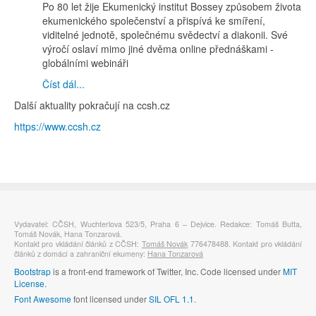
Po 80 let žije Ekumenický institut Bossey způsobem života
ekumenického společenství a přispívá ke smíření,
viditelné jednotě, společnému svědectví a diakonii. Své
výročí oslaví mimo jiné dvěma online přednáškami -
globálními webináři
Číst dál...
Další aktuality pokračují na ccsh.cz
https://www.ccsh.cz
Vydavatel: CČSH, Wuchterlova 523/5, Praha 6 – Dejvice. Redakce: Tomáš Butta,
Tomáš Novák, Hana Tonzarová.
Kontakt pro vkládání článků z CČSH:
Tomáš Novák
776478488. Kontakt pro vkládání
článků z domácí a zahraniční ekumeny:
Hana Tonzarová
Bootstrap
is a front-end framework of Twitter, Inc. Code licensed under
MIT
License.
Font Awesome
font licensed under
SIL OFL 1.1
.