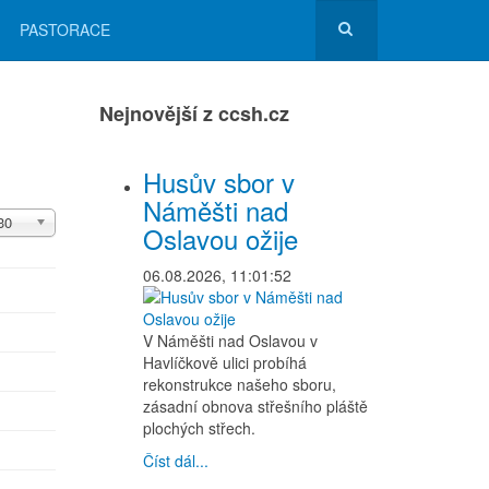
PASTORACE
Nejnovější z ccsh.cz
Husův sbor v
Náměšti nad
očet
30
Oslavou ožije
obrazení
06.08.2026, 11:01:52
V Náměšti nad Oslavou v
Havlíčkově ulici probíhá
rekonstrukce našeho sboru,
zásadní obnova střešního pláště
plochých střech.
Číst dál...