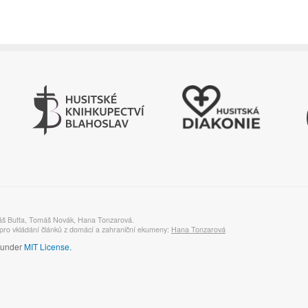
áš Butta, Tomáš Novák, Hana Tonzarová.
ro vkládání článků z domácí a zahraniční ekumeny:
Hana Tonzarová
d under
MIT License.