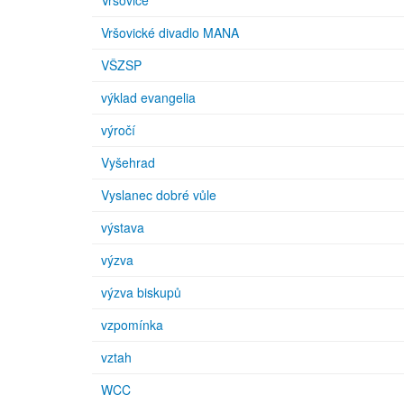
Vršovice
Vršovické divadlo MANA
VŠZSP
výklad evangelia
výročí
Vyšehrad
Vyslanec dobré vůle
výstava
výzva
výzva biskupů
vzpomínka
vztah
WCC