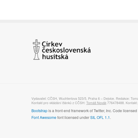
Vydavatel: CČSH, Wuchterlova 523/5, Praha 6 – Dejvice. Redakce: Tom
Kontakt pro vkládání článků z CČSH:
Tomáš Novák
776478488. Kontakt p
Bootstrap
is a front-end framework of Twitter, Inc. Code license
Font Awesome
font licensed under
SIL OFL 1.1
.