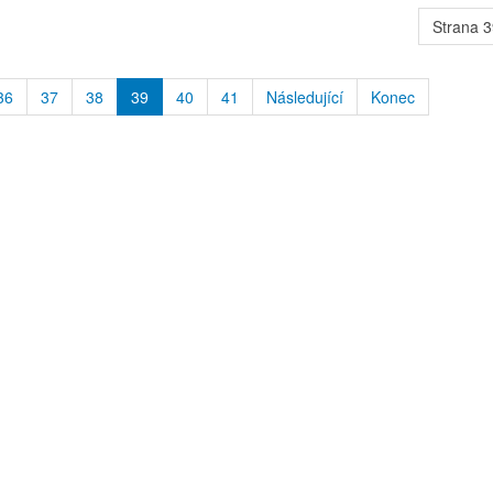
Strana 3
36
37
38
39
40
41
Následující
Konec