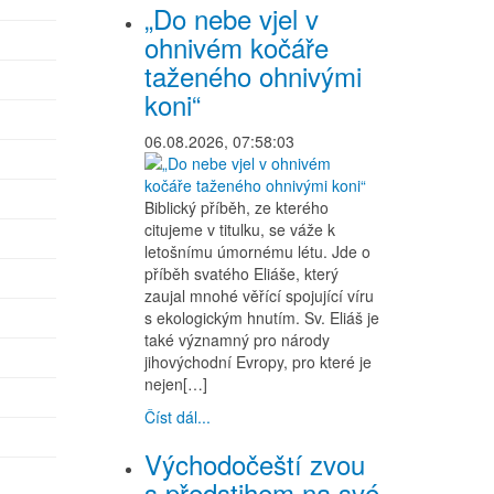
„Do nebe vjel v
ohnivém kočáře
taženého ohnivými
koni“
06.08.2026, 07:58:03
Biblický příběh, ze kterého
citujeme v titulku, se váže k
letošnímu úmornému létu. Jde o
příběh svatého Eliáše, který
zaujal mnohé věřící spojující víru
s ekologickým hnutím. Sv. Eliáš je
také významný pro národy
jihovýchodní Evropy, pro které je
nejen[…]
Číst dál...
Východočeští zvou
s předstihem na své