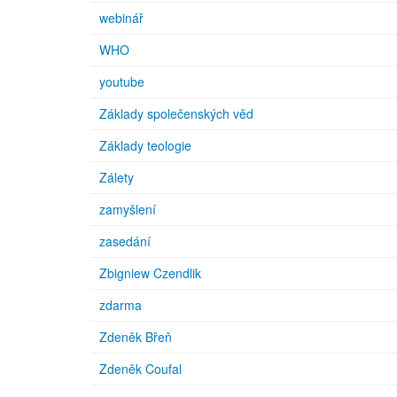
webinář
WHO
youtube
Základy společenských věd
Základy teologie
Zálety
zamyšlení
zasedání
Zbigniew Czendlik
zdarma
Zdeněk Břeň
Zdeněk Coufal