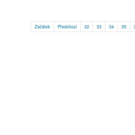
Začátek
Předchozí
32
33
34
35