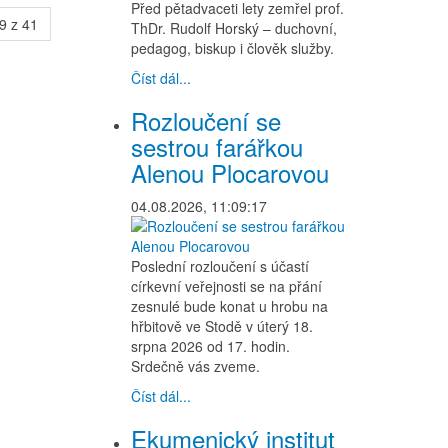
Před pětadvaceti lety zemřel prof.
9 z 41
ThDr. Rudolf Horský – duchovní,
pedagog, biskup i člověk služby.
Číst dál...
Rozloučení se
sestrou farářkou
Alenou Plocarovou
04.08.2026, 11:09:17
Poslední rozloučení s účastí
církevní veřejnosti se na přání
zesnulé bude konat u hrobu na
hřbitově ve Stodě v úterý 18.
srpna 2026 od 17. hodin.
Srdečně vás zveme.
Číst dál...
Ekumenický institut