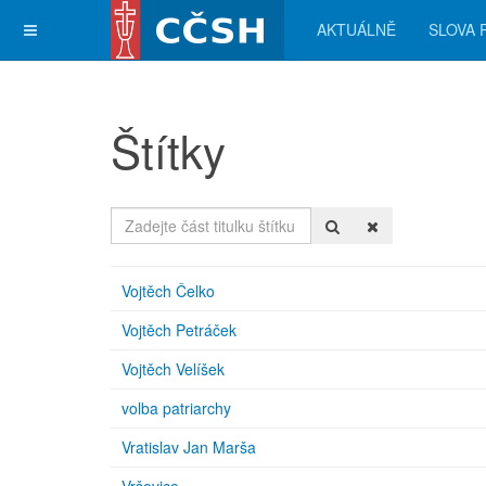
AKTUÁLNĚ
SLOVA 
Štítky
Zadejte
část
titulku
štítku
Vojtěch Čelko
Vojtěch Petráček
Vojtěch Velíšek
volba patriarchy
Vratislav Jan Marša