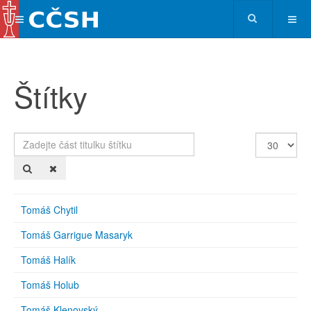
Štítky
Zadejte
Počet
část
zobrazení
titulku
štítku
Tomáš Chytil
Tomáš Garrigue Masaryk
Tomáš Halík
Tomáš Holub
Tomáš Klenovský