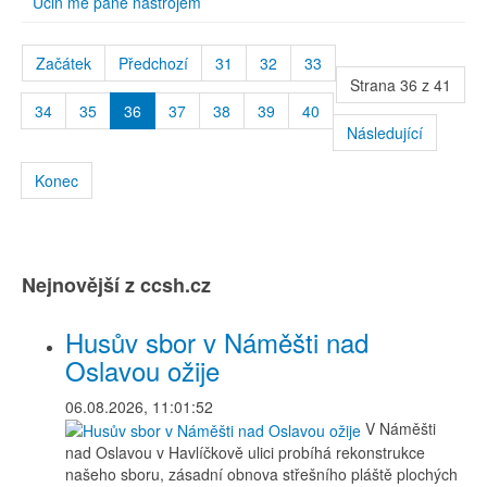
Učiň mě pane nástrojem
Začátek
Předchozí
31
32
33
Strana 36 z 41
34
35
36
37
38
39
40
Následující
Konec
Nejnovější z ccsh.cz
Husův sbor v Náměšti nad
Oslavou ožije
06.08.2026, 11:01:52
V Náměšti
nad Oslavou v Havlíčkově ulici probíhá rekonstrukce
našeho sboru, zásadní obnova střešního pláště plochých