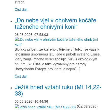
střech.
Číst dál...
„Do nebe vjel v ohnivém kočáře
taženého ohnivými koni“
06.08.2026, 07:58:03
Biblický příběh, ze kterého citujeme v titulku, se váže k
letošnímu úmornému létu. Jde o příběh svatého Eliáše,
který zaujal mnohé věřící spojující víru s ekologickým
hnutím. Sv. Eliáš je také významný pro národy
jihovýchodní Evropy, pro které je nejen[…]
Číst dál...
Ježíš hned vztáhl ruku (Mt 14,22-
33)
05.08.2026, 10:44:36
(ČZ 32/2026)