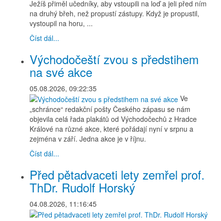
Ježíš přiměl učedníky, aby vstoupili na loď a jeli před ním
na druhý břeh, než propustí zástupy. Když je propustil,
vystoupil na horu, ...
Číst dál...
Východočeští zvou s předstihem
na své akce
05.08.2026, 09:22:35
Ve
„schránce“ redakční pošty Českého zápasu se nám
objevila celá řada plakátů od Východočechů z Hradce
Králové na různé akce, které pořádají nyní v srpnu a
zejména v září. Jedna akce je v říjnu.
Číst dál...
Před pětadvaceti lety zemřel prof.
ThDr. Rudolf Horský
04.08.2026, 11:16:45