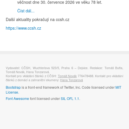
věčnost dne 30. července 2026 ve věku 78 let.
Číst dál...
Další aktuality pokračují na ccsh.cz
https://www.ccsh.cz
Vydavatel: CČSH, Wuchterlova 523/5, Praha 6 – Dejvice. Redakce: Tomáš Butta,
Tomáš Novák, Hana Tonzarová.
Kontakt pro vkládání článků z CČSH:
Tomáš Novák
776478488. Kontakt pro vkládání
článků z domácí a zahraniční ekumeny:
Hana Tonzarová
Bootstrap
is a front-end framework of Twitter, Inc. Code licensed under
MIT
License.
Font Awesome
font licensed under
SIL OFL 1.1
.