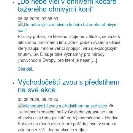
„Do nebe vjel v ohnivém kočáře
taženého ohnivými koni“
06.08.2026, 07:58:03
Biblický příběh, ze kterého citujeme v titulku, se váže k
letošnímu úmornému létu. Jde o příběh svatého Eliáše,
který zaujal mnohé věřící spojující víru s ekologickým
hnutím. Sv. Eliáš je také významný pro národy
jihovýchodní Evropy, pro které je nejen[…]
Číst dál...
Východočeští zvou s předstihem
na své akce
05.08.2026, 09:22:35
Ve
„schránce“ redakční pošty Českého zápasu se nám
objevila celá řada plakátů od Východočechů z Hradce
Králové na různé akce, které pořádají nyní v srpnu a
zejména v září. Jedna akce je v říjnu.