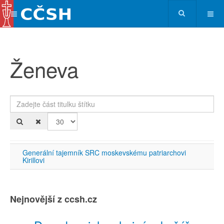
Ženeva
Zadejte část titulku štítku
Po
Generální tajemník SRC moskevskému patriarchovi
Kirillovi
Nejnovější z ccsh.cz