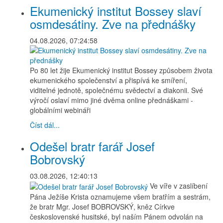
Ekumenický institut Bossey slaví
osmdesátiny. Zve na přednášky
04.08.2026, 07:24:58
Po 80 let žije Ekumenický institut Bossey způsobem života
ekumenického společenství a přispívá ke smíření,
viditelné jednotě, společnému svědectví a diakonii. Své
výročí oslaví mimo jiné dvěma online přednáškami -
globálními webináři
Číst dál...
Odešel bratr farář Josef
Bobrovský
03.08.2026, 12:40:13
Ve víře v zaslíbení
Pána Ježíše Krista oznamujeme všem bratřím a sestrám,
že bratr Mgr. Josef BOBROVSKÝ, kněz Církve
československé husitské, byl naším Pánem odvolán na