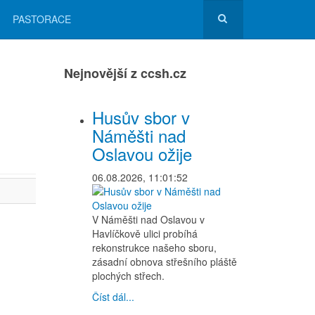
PASTORACE
Nejnovější z ccsh.cz
Husův sbor v
Náměšti nad
Oslavou ožije
06.08.2026, 11:01:52
V Náměšti nad Oslavou v
Havlíčkově ulici probíhá
rekonstrukce našeho sboru,
zásadní obnova střešního pláště
plochých střech.
Číst dál...