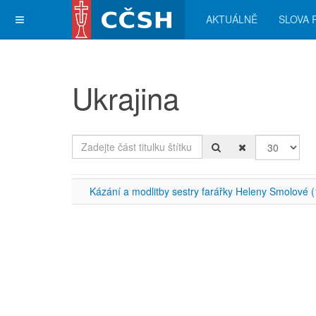
AKTUÁLNĚ
SLOVA 
Ukrajina
Zadejte část titulku štítku
Počet zobra
Kázání a modlitby sestry farářky Heleny Smolové (