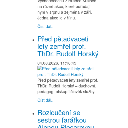
Východočechů z Hradce Králové
na různé akce, které pořádají
nyní v srpnu a zejména v září.
Jedna akce je v říjnu.
Číst dál...
Před pětadvaceti
lety zemřel prof.
ThDr. Rudolf Horský
04.08.2026, 11:16:45
Před pětadvaceti lety zemřel prof.
ThDr. Rudolf Horský – duchovní,
pedagog, biskup i člověk služby.
Číst dál...
Rozloučení se
sestrou farářkou
Alenou Plocarovou