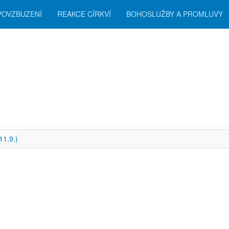
POVZBUZENÍ
REAKCE CÍRKVÍ
BOHOSLUŽBY A PROMLUVY
zení
11.9.)