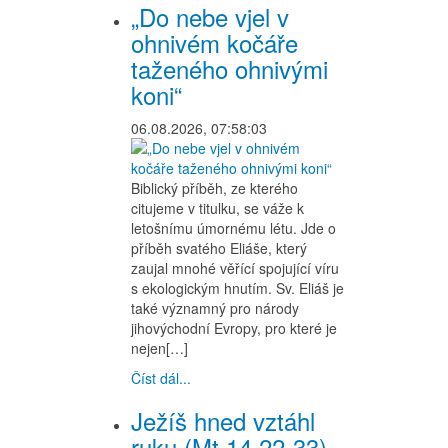
„Do nebe vjel v
ohnivém kočáře
taženého ohnivými
koni“
06.08.2026, 07:58:03
Biblický příběh, ze kterého
citujeme v titulku, se váže k
letošnímu úmornému létu. Jde o
příběh svatého Eliáše, který
zaujal mnohé věřící spojující víru
s ekologickým hnutím. Sv. Eliáš je
také významný pro národy
jihovýchodní Evropy, pro které je
nejen[…]
Číst dál...
Ježíš hned vztáhl
ruku (Mt 14,22-33)