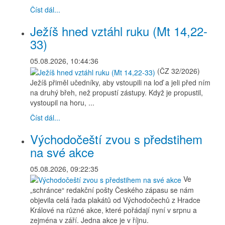
Číst dál...
Ježíš hned vztáhl ruku (Mt 14,22-
33)
05.08.2026, 10:44:36
(ČZ 32/2026)
Ježíš přiměl učedníky, aby vstoupili na loď a jeli před ním
na druhý břeh, než propustí zástupy. Když je propustil,
vystoupil na horu, ...
Číst dál...
Východočeští zvou s předstihem
na své akce
05.08.2026, 09:22:35
Ve
„schránce“ redakční pošty Českého zápasu se nám
objevila celá řada plakátů od Východočechů z Hradce
Králové na různé akce, které pořádají nyní v srpnu a
zejména v září. Jedna akce je v říjnu.