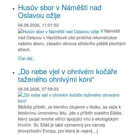
Husův sbor v Náměšti nad
Oslavou ožije
06.08.2026, 11:01:52
V Náměšti
nad Oslavou v Havlíčkově ulici probíhá rekonstrukce
našeho sboru, zásadní obnova střešního pláště plochých
střech.
Číst dál...
„Do nebe vjel v ohnivém kočáře
taženého ohnivými koni“
06.08.2026, 07:58:03
Biblický příběh, ze kterého citujeme v titulku, se váže k
letošnímu úmornému létu. Jde o příběh svatého Eliáše,
který zaujal mnohé věřící spojující víru s ekologickým
hnutím. Sv. Eliáš je také významný pro národy
jihovýchodní Evropy, pro které je nejen[…]