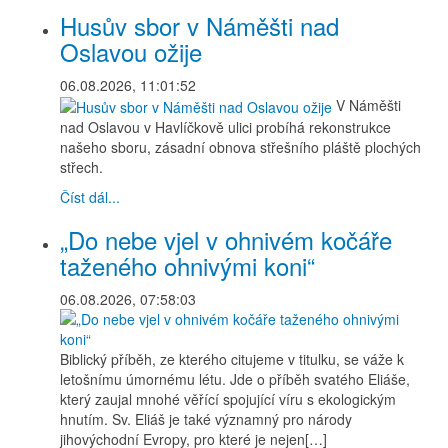
Husův sbor v Náměšti nad
Oslavou ožije
06.08.2026, 11:01:52
V Náměšti
nad Oslavou v Havlíčkově ulici probíhá rekonstrukce
našeho sboru, zásadní obnova střešního pláště plochých
střech.
Číst dál...
„Do nebe vjel v ohnivém kočáře
taženého ohnivými koni“
06.08.2026, 07:58:03
Biblický příběh, ze kterého citujeme v titulku, se váže k
letošnímu úmornému létu. Jde o příběh svatého Eliáše,
který zaujal mnohé věřící spojující víru s ekologickým
hnutím. Sv. Eliáš je také významný pro národy
jihovýchodní Evropy, pro které je nejen[…]