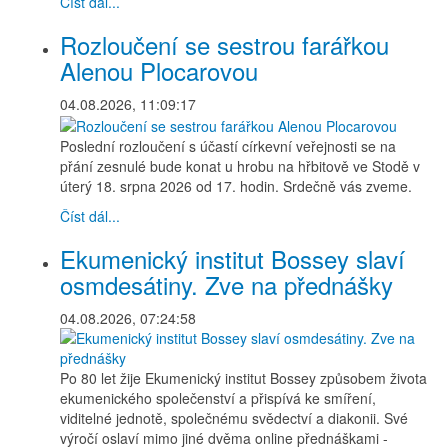
Číst dál...
Rozloučení se sestrou farářkou
Alenou Plocarovou
04.08.2026, 11:09:17
Poslední rozloučení s účastí církevní veřejnosti se na
přání zesnulé bude konat u hrobu na hřbitově ve Stodě v
úterý 18. srpna 2026 od 17. hodin. Srdečně vás zveme.
Číst dál...
Ekumenický institut Bossey slaví
osmdesátiny. Zve na přednášky
04.08.2026, 07:24:58
Po 80 let žije Ekumenický institut Bossey způsobem života
ekumenického společenství a přispívá ke smíření,
viditelné jednotě, společnému svědectví a diakonii. Své
výročí oslaví mimo jiné dvěma online přednáškami -