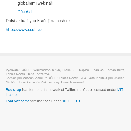
globálními webináři
Číst dál...
Další aktuality pokračují na ccsh.cz
https://www.ccsh.cz
Vydavatel: CČSH, Wuchterlova 523/5, Praha 6 – Dejvice. Redakce: Tomáš Butta,
Tomáš Novák, Hana Tonzarová.
Kontakt pro vkládání článků z CČSH:
Tomáš Novák
776478488. Kontakt pro vkládání
článků z domácí a zahraniční ekumeny:
Hana Tonzarová
Bootstrap
is a front-end framework of Twitter, Inc. Code licensed under
MIT
License.
Font Awesome
font licensed under
SIL OFL 1.1
.