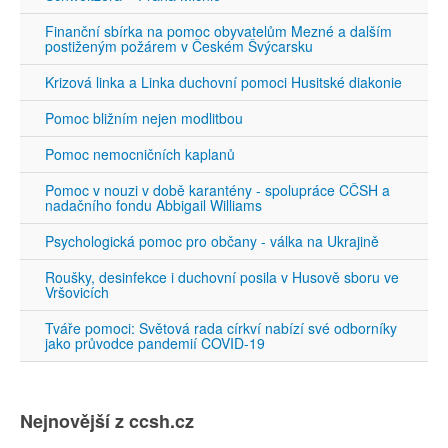
Finanční sbírka na pomoc obyvatelům Mezné a dalším
postiženým požárem v Českém Švýcarsku
Krizová linka a Linka duchovní pomoci Husitské diakonie
Pomoc bližním nejen modlitbou
Pomoc nemocničních kaplanů
Pomoc v nouzi v době karantény - spolupráce CČSH a
nadačního fondu Abbigail Williams
Psychologická pomoc pro občany - válka na Ukrajině
Roušky, desinfekce i duchovní posila v Husově sboru ve
Vršovicích
Tváře pomoci: Světová rada církví nabízí své odborníky
jako průvodce pandemií COVID-19
Nejnovější z ccsh.cz