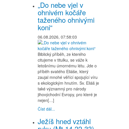
„Do nebe vjel v
ohnivém kočáře
taženého ohnivými
koni“
06.08.2026, 07:58:03
Biblický příběh, ze kterého
citujeme v titulku, se váže k
letošnímu úmornému létu. Jde o
příběh svatého Eliáše, který
zaujal mnohé věřící spojující víru
s ekologickým hnutím. Sv. Eliáš je
také významný pro národy
jihovýchodní Evropy, pro které je
nejen[…]
Číst dál...
Ježíš hned vztáhl
ruku (Mt 14,22-33)