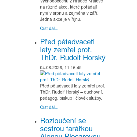
Východočechů z Hradce Králové
na různé akce, které pořádají
nyní v srpnu a zejména v září.
Jedna akce je v říjnu.
Číst dál...
Před pětadvaceti
lety zemřel prof.
ThDr. Rudolf Horský
04.08.2026, 11:16:45
Před pětadvaceti lety zemřel prof.
ThDr. Rudolf Horský – duchovní,
pedagog, biskup i člověk služby.
Číst dál...
Rozloučení se
sestrou farářkou
Alenou Plocarovou