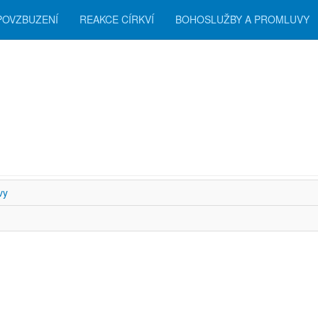
POVZBUZENÍ
REAKCE CÍRKVÍ
BOHOSLUŽBY A PROMLUVY
zení
vy