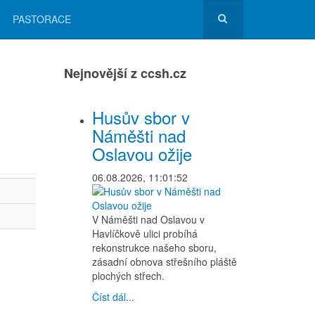
PASTORACE
Nejnovější z ccsh.cz
Husův sbor v
Náměšti nad
Oslavou ožije
06.08.2026, 11:01:52
V Náměšti nad Oslavou v
Havlíčkově ulici probíhá
rekonstrukce našeho sboru,
zásadní obnova střešního pláště
plochých střech.
Číst dál...