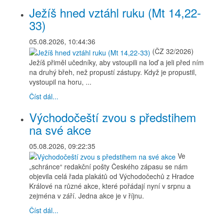
Ježíš hned vztáhl ruku (Mt 14,22-
33)
05.08.2026, 10:44:36
(ČZ 32/2026)
Ježíš přiměl učedníky, aby vstoupili na loď a jeli před ním
na druhý břeh, než propustí zástupy. Když je propustil,
vystoupil na horu, ...
Číst dál...
Východočeští zvou s předstihem
na své akce
05.08.2026, 09:22:35
Ve
„schránce“ redakční pošty Českého zápasu se nám
objevila celá řada plakátů od Východočechů z Hradce
Králové na různé akce, které pořádají nyní v srpnu a
zejména v září. Jedna akce je v říjnu.
Číst dál...