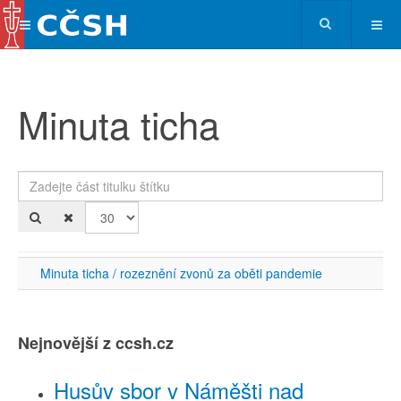
Minuta ticha
Zadejte část titulku štítku
Po
Minuta ticha / rozeznění zvonů za oběti pandemie
Nejnovější z ccsh.cz
Husův sbor v Náměšti nad