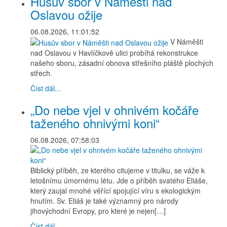
Husův sbor v Náměšti nad
Oslavou ožije
06.08.2026, 11:01:52
V Náměšti
nad Oslavou v Havlíčkově ulici probíhá rekonstrukce
našeho sboru, zásadní obnova střešního pláště plochých
střech.
Číst dál...
„Do nebe vjel v ohnivém kočáře
taženého ohnivými koni“
06.08.2026, 07:58:03
Biblický příběh, ze kterého citujeme v titulku, se váže k
letošnímu úmornému létu. Jde o příběh svatého Eliáše,
který zaujal mnohé věřící spojující víru s ekologickým
hnutím. Sv. Eliáš je také významný pro národy
jihovýchodní Evropy, pro které je nejen[…]
Číst dál...