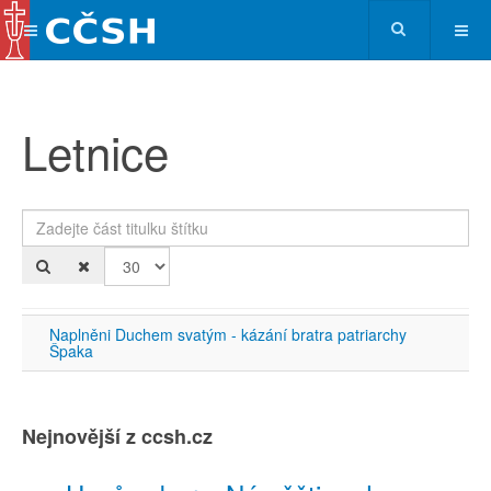
Letnice
Zadejte část titulku štítku
Po
Naplněni Duchem svatým - kázání bratra patriarchy
Špaka
Nejnovější z ccsh.cz