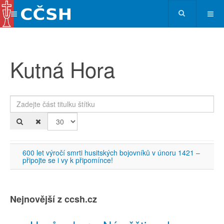
Kutná Hora
Zadejte část titulku štítku
Po
600 let výročí smrti husitských bojovníků v únoru 1421 –
připojte se i vy k připomínce!
Nejnovější z ccsh.cz