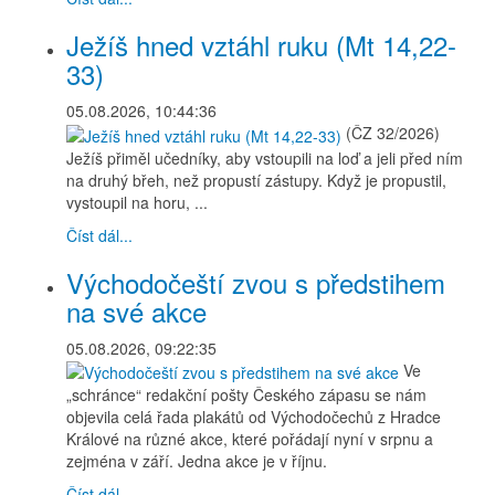
Ježíš hned vztáhl ruku (Mt 14,22-
33)
05.08.2026, 10:44:36
(ČZ 32/2026)
Ježíš přiměl učedníky, aby vstoupili na loď a jeli před ním
na druhý břeh, než propustí zástupy. Když je propustil,
vystoupil na horu, ...
Číst dál...
Východočeští zvou s předstihem
na své akce
05.08.2026, 09:22:35
Ve
„schránce“ redakční pošty Českého zápasu se nám
objevila celá řada plakátů od Východočechů z Hradce
Králové na různé akce, které pořádají nyní v srpnu a
zejména v září. Jedna akce je v říjnu.
Číst dál...