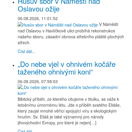
Husův sbor v Náměšti nad
Oslavou ožije
06.08.2026, 11:01:52
V Náměšti
nad Oslavou v Havlíčkově ulici probíhá rekonstrukce
našeho sboru, zásadní obnova střešního pláště plochých
střech.
Číst dál...
„Do nebe vjel v ohnivém kočáře
taženého ohnivými koni“
06.08.2026, 07:58:03
Biblický příběh, ze kterého citujeme v titulku, se váže k
letošnímu úmornému létu. Jde o příběh svatého Eliáše,
který zaujal mnohé věřící spojující víru s ekologickým
hnutím. Sv. Eliáš je také významný pro národy
jihovýchodní Evropy, pro které je nejen[…]
Číst dál...