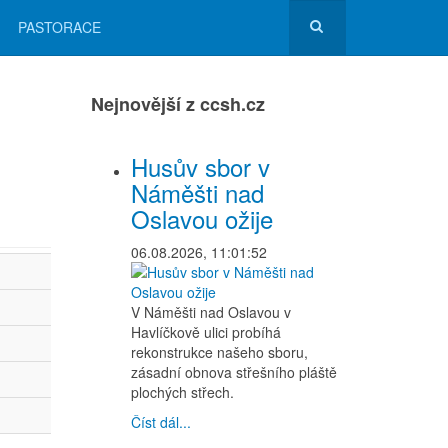
PASTORACE
Nejnovější z ccsh.cz
Husův sbor v
Náměšti nad
Oslavou ožije
06.08.2026, 11:01:52
V Náměšti nad Oslavou v
Havlíčkově ulici probíhá
rekonstrukce našeho sboru,
zásadní obnova střešního pláště
plochých střech.
Číst dál...