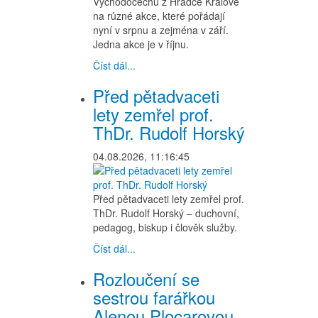
Východočechů z Hradce Králové
na různé akce, které pořádají
nyní v srpnu a zejména v září.
Jedna akce je v říjnu.
Číst dál...
Před pětadvaceti
lety zemřel prof.
ThDr. Rudolf Horský
04.08.2026, 11:16:45
Před pětadvaceti lety zemřel prof.
ThDr. Rudolf Horský – duchovní,
pedagog, biskup i člověk služby.
Číst dál...
Rozloučení se
sestrou farářkou
Alenou Plocarovou