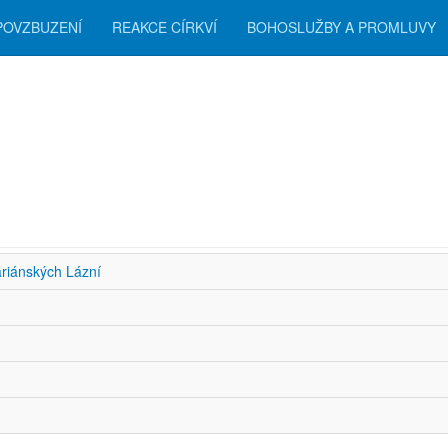
POVZBUZENÍ
REAKCE CÍRKVÍ
BOHOSLUŽBY A PROMLUVY
zení
ariánských Lázní