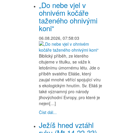
„Do nebe vjel v
ohnivém kočáře
taženého ohnivými
koni“
06.08.2026, 07:58:03
Biblický příběh, ze kterého
citujeme v titulku, se váže k
letošnímu úmornému létu. Jde o
příběh svatého Eliáše, který
zaujal mnohé věřící spojující víru
s ekologickým hnutím. Sv. Eliáš je
také významný pro národy
jihovýchodní Evropy, pro které je
nejen[…]
Číst dál...
Ježíš hned vztáhl
ruku (Mt 14,22-33)