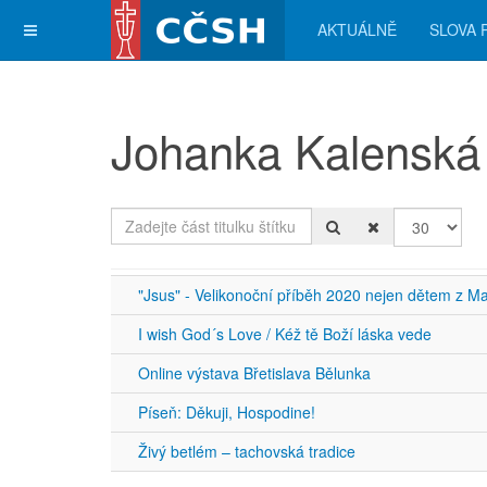
AKTUÁLNĚ
SLOVA 
Johanka Kalenská
Zadejte část titulku štítku
Počet zobra
"Jsus" - Velikonoční příběh 2020 nejen dětem z M
I wish God´s Love / Kéž tě Boží láska vede
Online výstava Břetislava Bělunka
Píseň: Děkuji, Hospodine!
Živý betlém – tachovská tradice