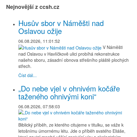
Nejnovější z ccsh.cz
Husův sbor v Náměšti nad
Oslavou ožije
06.08.2026, 11:01:52
V Náměšti
nad Oslavou v Havlíčkově ulici probíhá rekonstrukce
našeho sboru, zásadní obnova střešního pláště plochých
střech.
Číst dál...
„Do nebe vjel v ohnivém kočáře
taženého ohnivými koni“
06.08.2026, 07:58:03
Biblický příběh, ze kterého citujeme v titulku, se váže k
letošnímu úmornému létu. Jde o příběh svatého Eliáše,