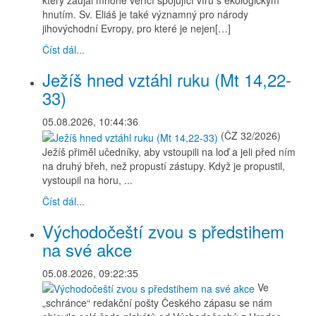
který zaujal mnohé věřící spojující víru s ekologickým
hnutím. Sv. Eliáš je také významný pro národy
jihovýchodní Evropy, pro které je nejen[…]
Číst dál...
Ježíš hned vztáhl ruku (Mt 14,22-
33)
05.08.2026, 10:44:36
(ČZ 32/2026)
Ježíš přiměl učedníky, aby vstoupili na loď a jeli před ním
na druhý břeh, než propustí zástupy. Když je propustil,
vystoupil na horu, ...
Číst dál...
Východočeští zvou s předstihem
na své akce
05.08.2026, 09:22:35
Ve
„schránce“ redakční pošty Českého zápasu se nám