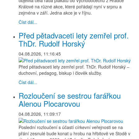
objevila celá řada plakátů od Východočechů z Hradce
Králové na různé akce, které pořádají nyní v srpnu a
zejména v září. Jedna akce je v říjnu.
Číst dál...
Před pětadvaceti lety zemřel prof.
ThDr. Rudolf Horský
04.08.2026, 11:16:45
Před pětadvaceti lety zemřel prof. ThDr. Rudolf Horský –
duchovní, pedagog, biskup i člověk služby.
Číst dál...
Rozloučení se sestrou farářkou
Alenou Plocarovou
04.08.2026, 11:09:17
Poslední rozloučení s účastí církevní veřejnosti se na
přání zesnulé bude konat u hrobu na hřbitově ve Stodě v