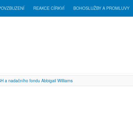
POVZBUZENÍ
REAKCE CÍRKVÍ
BOHOSLUŽBY A PROMLUVY
zení
H a nadačního fondu Abbigail Williams