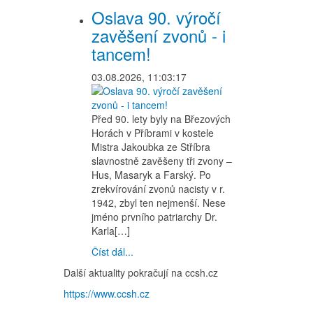
Oslava 90. výročí
zavěšení zvonů - i
tancem!
03.08.2026, 11:03:17
Před 90. lety byly na Březových
Horách v Příbrami v kostele
Mistra Jakoubka ze Stříbra
slavnostně zavěšeny tři zvony –
Hus, Masaryk a Farský. Po
zrekvírování zvonů nacisty v r.
1942, zbyl ten nejmenší. Nese
jméno prvního patriarchy Dr.
Karla[…]
Číst dál...
Další aktuality pokračují na ccsh.cz
https://www.ccsh.cz