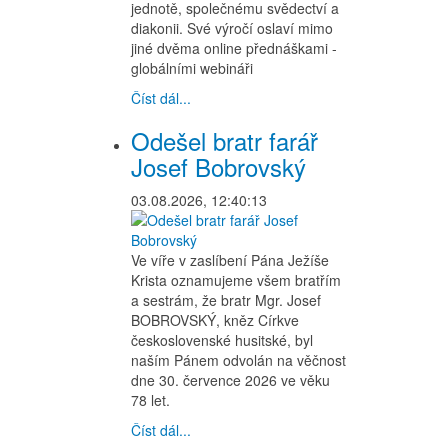
jednotě, společnému svědectví a
diakonii. Své výročí oslaví mimo
jiné dvěma online přednáškami -
globálními webináři
Číst dál...
Odešel bratr farář
Josef Bobrovský
03.08.2026, 12:40:13
Ve víře v zaslíbení Pána Ježíše
Krista oznamujeme všem bratřím
a sestrám, že bratr Mgr. Josef
BOBROVSKÝ, kněz Církve
československé husitské, byl
naším Pánem odvolán na věčnost
dne 30. července 2026 ve věku
78 let.
Číst dál...