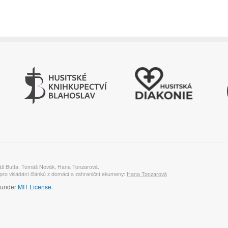
áš Butta, Tomáš Novák, Hana Tonzarová.
ro vkládání článků z domácí a zahraniční ekumeny:
Hana Tonzarová
d under
MIT License.