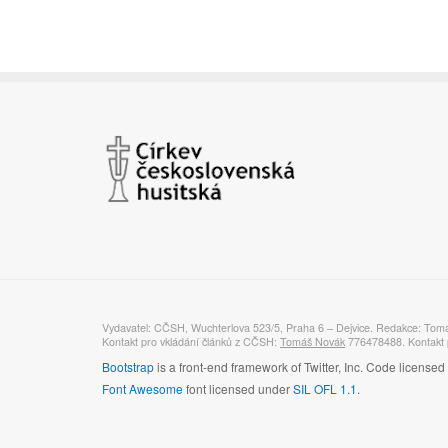
Vydavatel: CČSH, Wuchterlova 523/5, Praha 6 – Dejvice. Redakce: Tom
Kontakt pro vkládání článků z CČSH:
Tomáš Novák
776478488. Kontakt p
Bootstrap
is a front-end framework of Twitter, Inc. Code license
Font Awesome
font licensed under
SIL OFL 1.1
.