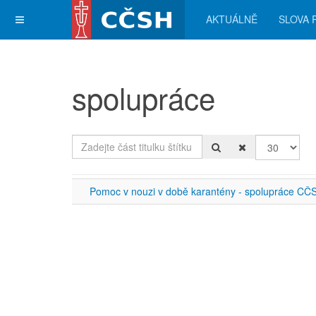
AKTUÁLNĚ
SLOVA 
spolupráce
Zadejte část titulku štítku
Počet zobra
Pomoc v nouzi v době karantény - spolupráce CČS