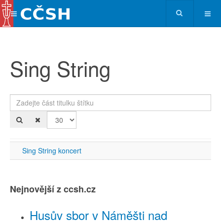
Sing String
Zadejte část titulku štítku
Po
Sing String koncert
Nejnovější z ccsh.cz
Husův sbor v Náměšti nad