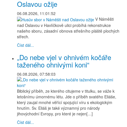
Oslavou ožije
06.08.2026, 11:01:52
V Náměšti
nad Oslavou v Havlíčkově ulici probíhá rekonstrukce
našeho sboru, zásadní obnova střešního pláště plochých
střech.
Číst dál...
„Do nebe vjel v ohnivém kočáře
taženého ohnivými koni“
06.08.2026, 07:58:03
Biblický příběh, ze kterého citujeme v titulku, se váže k
letošnímu úmornému létu. Jde o příběh svatého Eliáše,
který zaujal mnohé věřící spojující víru s ekologickým
hnutím. Sv. Eliáš je také významný pro národy
jihovýchodní Evropy, pro které je nejen[…]
Číst dál...