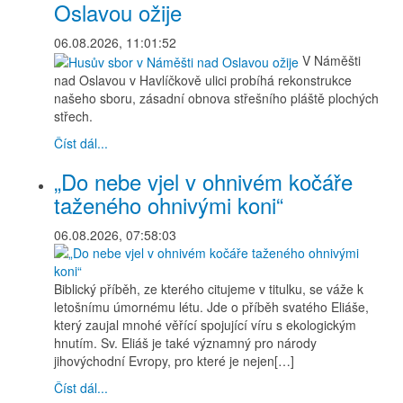
Oslavou ožije
06.08.2026, 11:01:52
V Náměšti
nad Oslavou v Havlíčkově ulici probíhá rekonstrukce
našeho sboru, zásadní obnova střešního pláště plochých
střech.
Číst dál...
„Do nebe vjel v ohnivém kočáře
taženého ohnivými koni“
06.08.2026, 07:58:03
Biblický příběh, ze kterého citujeme v titulku, se váže k
letošnímu úmornému létu. Jde o příběh svatého Eliáše,
který zaujal mnohé věřící spojující víru s ekologickým
hnutím. Sv. Eliáš je také významný pro národy
jihovýchodní Evropy, pro které je nejen[…]
Číst dál...