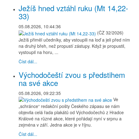
Ježíš hned vztáhl ruku (Mt 14,22-
33)
05.08.2026, 10:44:36
(ČZ 32/2026)
Ježíš přiměl učedníky, aby vstoupili na loď a jeli před ním
na druhý břeh, než propustí zástupy. Když je propustil,
vystoupil na horu, ...
Číst dál...
Východočeští zvou s předstihem
na své akce
05.08.2026, 09:22:35
Ve
„schránce“ redakční pošty Českého zápasu se nám
objevila celá řada plakátů od Východočechů z Hradce
Králové na různé akce, které pořádají nyní v srpnu a
zejména v září. Jedna akce je v říjnu.
Číst dál...