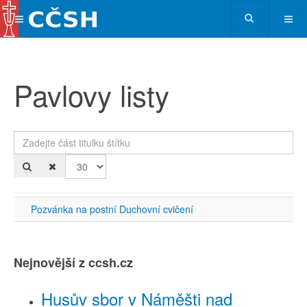
Pavlovy listy
Zadejte část titulku štítku
Po
Pozvánka na postní Duchovní cvičení
Nejnovější z ccsh.cz
Husův sbor v Náměšti nad