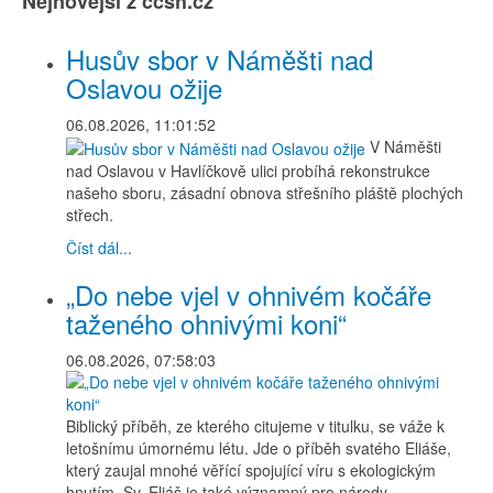
Nejnovější z ccsh.cz
Husův sbor v Náměšti nad
Oslavou ožije
06.08.2026, 11:01:52
V Náměšti
nad Oslavou v Havlíčkově ulici probíhá rekonstrukce
našeho sboru, zásadní obnova střešního pláště plochých
střech.
Číst dál...
„Do nebe vjel v ohnivém kočáře
taženého ohnivými koni“
06.08.2026, 07:58:03
Biblický příběh, ze kterého citujeme v titulku, se váže k
letošnímu úmornému létu. Jde o příběh svatého Eliáše,
který zaujal mnohé věřící spojující víru s ekologickým
hnutím. Sv. Eliáš je také významný pro národy