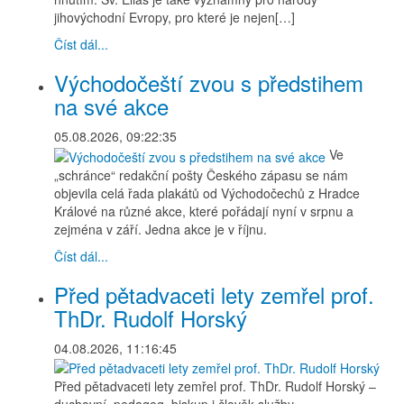
jihovýchodní Evropy, pro které je nejen[…]
Číst dál...
Východočeští zvou s předstihem
na své akce
05.08.2026, 09:22:35
Ve
„schránce“ redakční pošty Českého zápasu se nám
objevila celá řada plakátů od Východočechů z Hradce
Králové na různé akce, které pořádají nyní v srpnu a
zejména v září. Jedna akce je v říjnu.
Číst dál...
Před pětadvaceti lety zemřel prof.
ThDr. Rudolf Horský
04.08.2026, 11:16:45
Před pětadvaceti lety zemřel prof. ThDr. Rudolf Horský –
duchovní, pedagog, biskup i člověk služby.