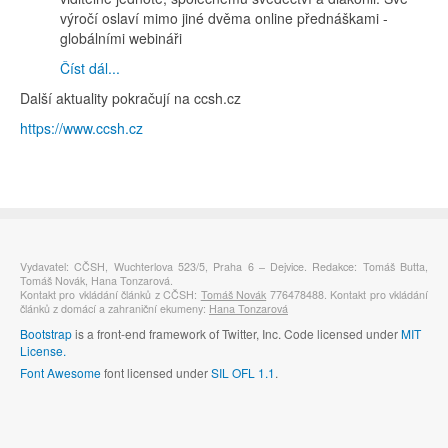
výročí oslaví mimo jiné dvěma online přednáškami -
globálními webináři
Číst dál...
Další aktuality pokračují na ccsh.cz
https://www.ccsh.cz
Vydavatel: CČSH, Wuchterlova 523/5, Praha 6 – Dejvice. Redakce: Tomáš Butta,
Tomáš Novák, Hana Tonzarová.
Kontakt pro vkládání článků z CČSH:
Tomáš Novák
776478488. Kontakt pro vkládání
článků z domácí a zahraniční ekumeny:
Hana Tonzarová
Bootstrap
is a front-end framework of Twitter, Inc. Code licensed under
MIT
License.
Font Awesome
font licensed under
SIL OFL 1.1
.