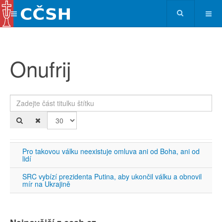
Onufrij
Zadejte část titulku štítku
Po
Pro takovou válku neexistuje omluva ani od Boha, ani od
lidí
SRC vybízí prezidenta Putina, aby ukončil válku a obnovil
mír na Ukrajině