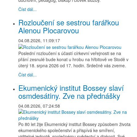
Číst dál...
Rozloučení se sestrou farářkou
Alenou Plocarovou
04.08.2026, 11:09:17
Poslední rozloučení s účastí církevní veřejnosti se na
přání zesnulé bude konat u hrobu na hřbitově ve Stodě v
úterý 18. srpna 2026 od 17. hodin. Srdečně vás zveme.
Číst dál...
Ekumenický institut Bossey slaví
osmdesátiny. Zve na přednášky
04.08.2026, 07:24:58
Po 80 let žije Ekumenický institut Bossey způsobem života
ekumenického společenství a přispívá ke smíření,
viditelné jednotě, společnému svědectví a diakonii. Své