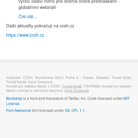
výročí oslaví mimo jiné dvěma online přednáškami -
globálními webináři
Číst dál...
Další aktuality pokračují na ccsh.cz
https://www.ccsh.cz
Vydavatel: CČSH, Wuchterlova 523/5, Praha 6 – Dejvice. Redakce: Tomáš Butta,
Tomáš Novák, Hana Tonzarová.
Kontakt pro vkládání článků z CČSH:
Tomáš Novák
776478488. Kontakt pro vkládání
článků z domácí a zahraniční ekumeny:
Hana Tonzarová
Bootstrap
is a front-end framework of Twitter, Inc. Code licensed under
MIT
License.
Font Awesome
font licensed under
SIL OFL 1.1
.