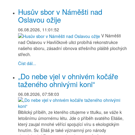
Husův sbor v Náměšti nad
Oslavou ožije
06.08.2026, 11:01:52
V Náměšti
nad Oslavou v Havlíčkově ulici probíhá rekonstrukce
našeho sboru, zásadní obnova střešního pláště plochých
střech.
Číst dál...
„Do nebe vjel v ohnivém kočáře
taženého ohnivými koni“
06.08.2026, 07:58:03
Biblický příběh, ze kterého citujeme v titulku, se váže k
letošnímu úmornému létu. Jde o příběh svatého Eliáše,
který zaujal mnohé věřící spojující víru s ekologickým
hnutím. Sv. Eliáš je také významný pro národy