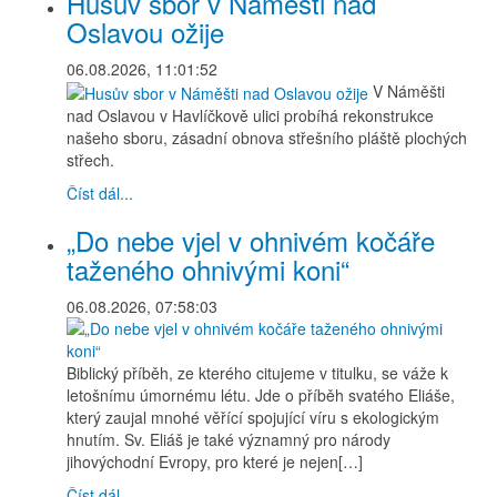
Husův sbor v Náměšti nad
Oslavou ožije
06.08.2026, 11:01:52
V Náměšti
nad Oslavou v Havlíčkově ulici probíhá rekonstrukce
našeho sboru, zásadní obnova střešního pláště plochých
střech.
Číst dál...
„Do nebe vjel v ohnivém kočáře
taženého ohnivými koni“
06.08.2026, 07:58:03
Biblický příběh, ze kterého citujeme v titulku, se váže k
letošnímu úmornému létu. Jde o příběh svatého Eliáše,
který zaujal mnohé věřící spojující víru s ekologickým
hnutím. Sv. Eliáš je také významný pro národy
jihovýchodní Evropy, pro které je nejen[…]
Číst dál...