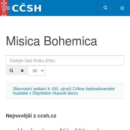
Misica Bohemica
Zadejte část titulku štítku
Po
Slavnostní setkání k 100. výročí Církve československé
husitské v Dejvickém Husově sboru
Nejnovější z ccsh.cz