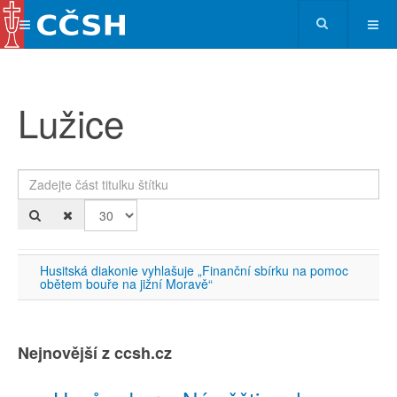
Lužice
Zadejte část titulku štítku
Po
Husitská diakonie vyhlašuje „Finanční sbírku na pomoc
obětem bouře na jižní Moravě“
Nejnovější z ccsh.cz