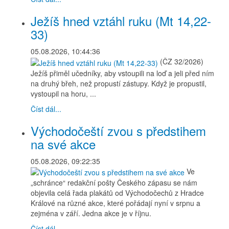
Ježíš hned vztáhl ruku (Mt 14,22-
33)
05.08.2026, 10:44:36
(ČZ 32/2026)
Ježíš přiměl učedníky, aby vstoupili na loď a jeli před ním
na druhý břeh, než propustí zástupy. Když je propustil,
vystoupil na horu, ...
Číst dál...
Východočeští zvou s předstihem
na své akce
05.08.2026, 09:22:35
Ve
„schránce“ redakční pošty Českého zápasu se nám
objevila celá řada plakátů od Východočechů z Hradce
Králové na různé akce, které pořádají nyní v srpnu a
zejména v září. Jedna akce je v říjnu.
Číst dál...