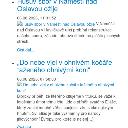
Husův sbor v Náměšti nad
Oslavou ožije
06.08.2026, 11:01:52
V Náměšti
nad Oslavou v Havlíčkově ulici probíhá rekonstrukce
našeho sboru, zásadní obnova střešního pláště plochých
střech.
Číst dál...
„Do nebe vjel v ohnivém kočáře
taženého ohnivými koni“
06.08.2026, 07:58:03
Biblický příběh, ze kterého citujeme v titulku, se váže k
letošnímu úmornému létu. Jde o příběh svatého Eliáše,
který zaujal mnohé věřící spojující víru s ekologickým
hnutím. Sv. Eliáš je také významný pro národy
jihovýchodní Evropy, pro které je nejen[…]
Číst dál...