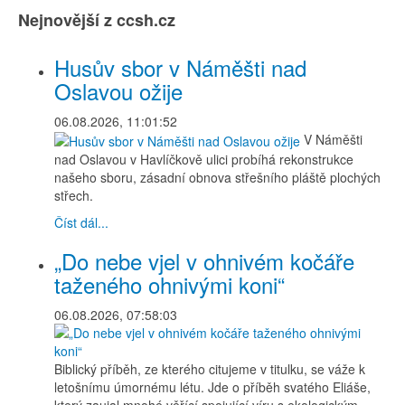
Nejnovější z ccsh.cz
Husův sbor v Náměšti nad
Oslavou ožije
06.08.2026, 11:01:52
V Náměšti
nad Oslavou v Havlíčkově ulici probíhá rekonstrukce
našeho sboru, zásadní obnova střešního pláště plochých
střech.
Číst dál...
„Do nebe vjel v ohnivém kočáře
taženého ohnivými koni“
06.08.2026, 07:58:03
Biblický příběh, ze kterého citujeme v titulku, se váže k
letošnímu úmornému létu. Jde o příběh svatého Eliáše,