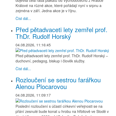
objevila celá řada plakátů od Východočechů z Hradce
Králové na různé akce, které pořádají nyní v srpnu a
zejména v září. Jedna akce je v říjnu.
Číst dál...
Před pětadvaceti lety zemřel prof.
ThDr. Rudolf Horský
04.08.2026, 11:16:45
Před pětadvaceti lety zemřel prof. ThDr. Rudolf Horský –
duchovní, pedagog, biskup i člověk služby.
Číst dál...
Rozloučení se sestrou farářkou
Alenou Plocarovou
04.08.2026, 11:09:17
Poslední rozloučení s účastí církevní veřejnosti se na
přání zesnulé bude konat u hrobu na hřbitově ve Stodě v