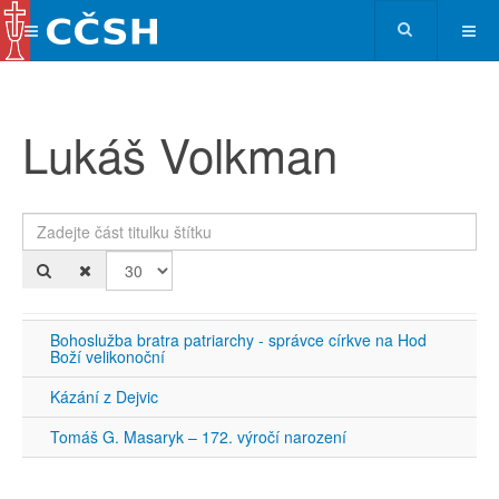
Lukáš Volkman
Zadejte část titulku štítku
Po
Bohoslužba bratra patriarchy - správce církve na Hod
Boží velikonoční
Kázání z Dejvic
Tomáš G. Masaryk – 172. výročí narození