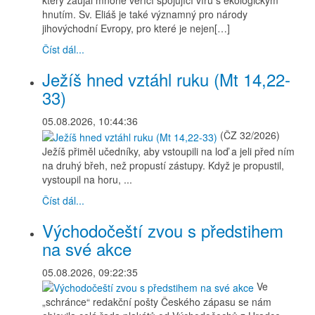
který zaujal mnohé věřící spojující víru s ekologickým
hnutím. Sv. Eliáš je také významný pro národy
jihovýchodní Evropy, pro které je nejen[…]
Číst dál...
Ježíš hned vztáhl ruku (Mt 14,22-
33)
05.08.2026, 10:44:36
(ČZ 32/2026)
Ježíš přiměl učedníky, aby vstoupili na loď a jeli před ním
na druhý břeh, než propustí zástupy. Když je propustil,
vystoupil na horu, ...
Číst dál...
Východočeští zvou s předstihem
na své akce
05.08.2026, 09:22:35
Ve
„schránce“ redakční pošty Českého zápasu se nám