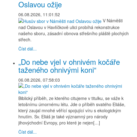
Oslavou ožije
06.08.2026, 11:01:52
V Náměšti
nad Oslavou v Havlíčkově ulici probíhá rekonstrukce
našeho sboru, zásadní obnova střešního pláště plochých
střech.
Číst dál...
„Do nebe vjel v ohnivém kočáře
taženého ohnivými koni“
06.08.2026, 07:58:03
Biblický příběh, ze kterého citujeme v titulku, se váže k
letošnímu úmornému létu. Jde o příběh svatého Eliáše,
který zaujal mnohé věřící spojující víru s ekologickým
hnutím. Sv. Eliáš je také významný pro národy
jihovýchodní Evropy, pro které je nejen[…]
Číst dál...