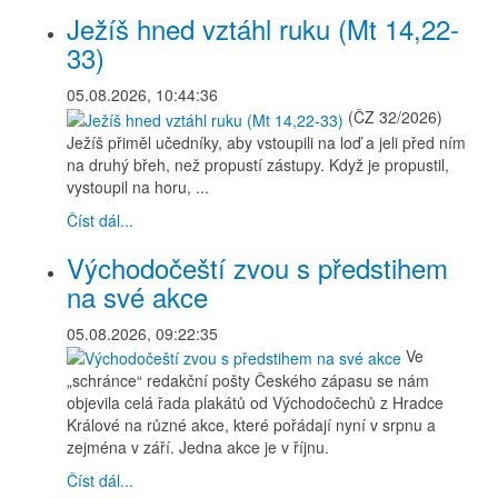
Ježíš hned vztáhl ruku (Mt 14,22-
33)
05.08.2026, 10:44:36
(ČZ 32/2026)
Ježíš přiměl učedníky, aby vstoupili na loď a jeli před ním
na druhý břeh, než propustí zástupy. Když je propustil,
vystoupil na horu, ...
Číst dál...
Východočeští zvou s předstihem
na své akce
05.08.2026, 09:22:35
Ve
„schránce“ redakční pošty Českého zápasu se nám
objevila celá řada plakátů od Východočechů z Hradce
Králové na různé akce, které pořádají nyní v srpnu a
zejména v září. Jedna akce je v říjnu.
Číst dál...