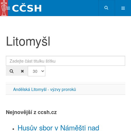
Litomyšl
Zadejte část titulku štítku
Po
Andělská Litomyšl - výzvy proroků
Nejnovější z ccsh.cz
Husův sbor v Náměšti nad