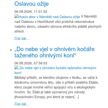
Oslavou ožije
06.08.2026, 11:01:52
V Náměšti
nad Oslavou v Havlíčkově ulici probíhá rekonstrukce
našeho sboru, zásadní obnova střešního pláště plochých
střech.
Číst dál...
„Do nebe vjel v ohnivém kočáře
taženého ohnivými koni“
06.08.2026, 07:58:03
Biblický příběh, ze kterého citujeme v titulku, se váže k
letošnímu úmornému létu. Jde o příběh svatého Eliáše,
který zaujal mnohé věřící spojující víru s ekologickým
hnutím. Sv. Eliáš je také významný pro národy
jihovýchodní Evropy, pro které je nejen[…]
Číst dál...