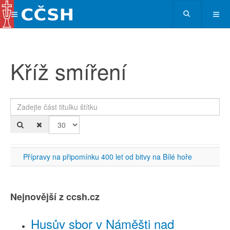
Kříž smíření
Zadejte část titulku štítku
Po
Přípravy na připomínku 400 let od bitvy na Bílé hoře
Nejnovější z ccsh.cz
Husův sbor v Náměšti nad