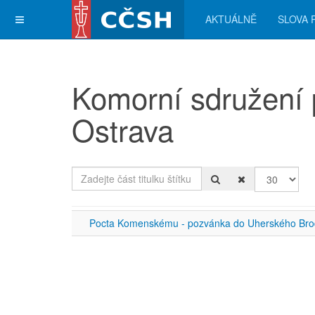
AKTUÁLNĚ
SLOVA 
Komorní sdružení 
Ostrava
Zadejte část titulku štítku
Počet zobra
Pocta Komenskému - pozvánka do Uherského Br