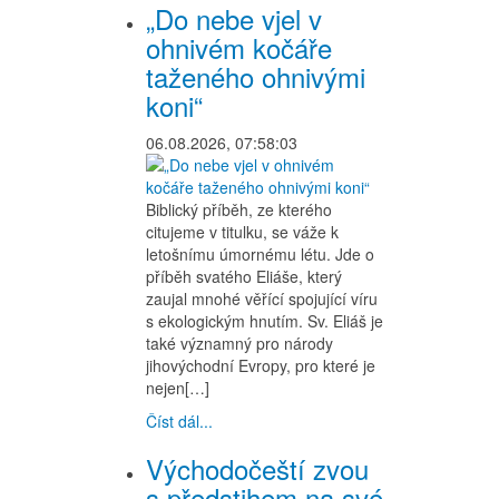
„Do nebe vjel v
ohnivém kočáře
taženého ohnivými
koni“
06.08.2026, 07:58:03
Biblický příběh, ze kterého
citujeme v titulku, se váže k
letošnímu úmornému létu. Jde o
příběh svatého Eliáše, který
zaujal mnohé věřící spojující víru
s ekologickým hnutím. Sv. Eliáš je
také významný pro národy
jihovýchodní Evropy, pro které je
nejen[…]
Číst dál...
Východočeští zvou
s předstihem na své