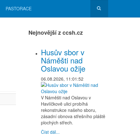
PASTORACE
Nejnovější z ccsh.cz
Husův sbor v
Náměšti nad
Oslavou ožije
06.08.2026, 11:01:52
V Náměšti nad Oslavou v
Havlíčkově ulici probíhá
rekonstrukce našeho sboru,
zásadní obnova střešního pláště
plochých střech.
Číst dál...