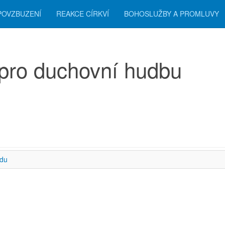
POVZBUZENÍ
REAKCE CÍRKVÍ
BOHOSLUŽBY A PROMLUVY
pro duchovní hudbu
zení
odu