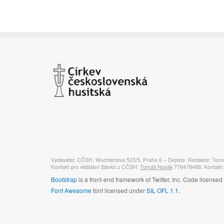
Vydavatel: CČSH, Wuchterlova 523/5, Praha 6 – Dejvice. Redakce: Tom
Kontakt pro vkládání článků z CČSH:
Tomáš Novák
776478488. Kontakt p
Bootstrap
is a front-end framework of Twitter, Inc. Code license
Font Awesome
font licensed under
SIL OFL 1.1
.