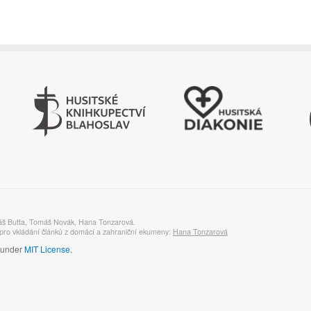
áš Butta, Tomáš Novák, Hana Tonzarová.
ro vkládání článků z domácí a zahraniční ekumeny:
Hana Tonzarová
d under
MIT License.