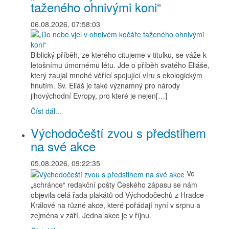
taženého ohnivými koni“
06.08.2026, 07:58:03
Biblický příběh, ze kterého citujeme v titulku, se váže k
letošnímu úmornému létu. Jde o příběh svatého Eliáše,
který zaujal mnohé věřící spojující víru s ekologickým
hnutím. Sv. Eliáš je také významný pro národy
jihovýchodní Evropy, pro které je nejen[…]
Číst dál...
Východočeští zvou s předstihem
na své akce
05.08.2026, 09:22:35
Ve
„schránce“ redakční pošty Českého zápasu se nám
objevila celá řada plakátů od Východočechů z Hradce
Králové na různé akce, které pořádají nyní v srpnu a
zejména v září. Jedna akce je v říjnu.