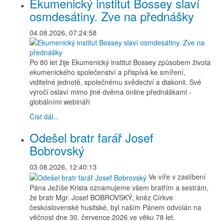
Ekumenický institut Bossey slaví
osmdesátiny. Zve na přednášky
04.08.2026, 07:24:58
Po 80 let žije Ekumenický institut Bossey způsobem života
ekumenického společenství a přispívá ke smíření,
viditelné jednotě, společnému svědectví a diakonii. Své
výročí oslaví mimo jiné dvěma online přednáškami -
globálními webináři
Číst dál...
Odešel bratr farář Josef
Bobrovský
03.08.2026, 12:40:13
Ve víře v zaslíbení
Pána Ježíše Krista oznamujeme všem bratřím a sestrám,
že bratr Mgr. Josef BOBROVSKÝ, kněz Církve
československé husitské, byl naším Pánem odvolán na
věčnost dne 30. července 2026 ve věku 78 let.