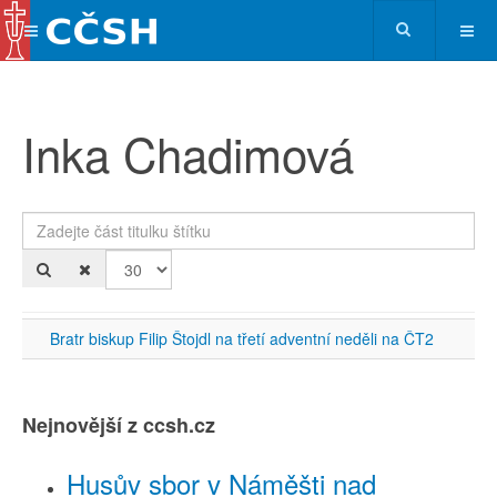
Inka Chadimová
Zadejte část titulku štítku
Po
Bratr biskup Filip Štojdl na třetí adventní neděli na ČT2
Nejnovější z ccsh.cz
Husův sbor v Náměšti nad