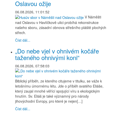
Oslavou ožije
06.08.2026, 11:01:52
V Náměšti
nad Oslavou v Havlíčkově ulici probíhá rekonstrukce
našeho sboru, zásadní obnova střešního pláště plochých
střech.
Číst dál...
„Do nebe vjel v ohnivém kočáře
taženého ohnivými koni“
06.08.2026, 07:58:03
Biblický příběh, ze kterého citujeme v titulku, se váže k
letošnímu úmornému létu. Jde o příběh svatého Eliáše,
který zaujal mnohé věřící spojující víru s ekologickým
hnutím. Sv. Eliáš je také významný pro národy
jihovýchodní Evropy, pro které je nejen[…]
Číst dál...