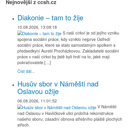
Nejnovější z ccsh.cz
Diakonie – tam to žije
10.08.2026, 13:09:18
S naší církví je od jejího vzniku
spojena sociální práce, kdy vzniklo nejprve Ústředí
sociální práce, které se stalo samostatným spolkem s
předsedkyní Aurelií Procházkovou. Zakladatelé sociální
práce v naší církvi by jistě byli hrdí na to, jaké mají
pokračovatele.[…]
Číst dál...
Husův sbor v Náměšti nad
Oslavou ožije
06.08.2026, 11:01:52
V Náměšti
nad Oslavou v Havlíčkově ulici probíhá rekonstrukce
našeho sboru, zásadní obnova střešního pláště plochých
střech.