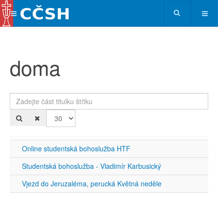
doma
Zadejte část titulku štítku
Po
Online studentská bohoslužba HTF
Studentská bohoslužba - Vladimír Karbusický
Vjezd do Jeruzaléma, perucká Květná neděle