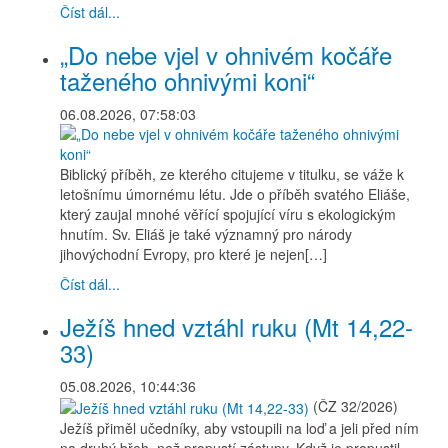
Číst dál...
„Do nebe vjel v ohnivém kočáře
taženého ohnivými koni“
06.08.2026, 07:58:03
Biblický příběh, ze kterého citujeme v titulku, se váže k
letošnímu úmornému létu. Jde o příběh svatého Eliáše,
který zaujal mnohé věřící spojující víru s ekologickým
hnutím. Sv. Eliáš je také významný pro národy
jihovýchodní Evropy, pro které je nejen[…]
Číst dál...
Ježíš hned vztáhl ruku (Mt 14,22-
33)
05.08.2026, 10:44:36
(ČZ 32/2026)
Ježíš přiměl učedníky, aby vstoupili na loď a jeli před ním
na druhý břeh, než propustí zástupy. Když je propustil,