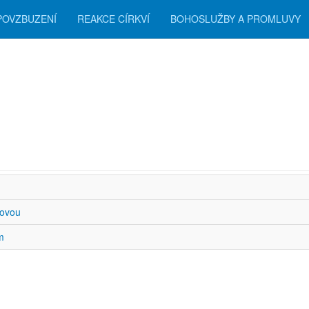
POVZBUZENÍ
REAKCE CÍRKVÍ
BOHOSLUŽBY A PROMLUVY
zení
hovou
m