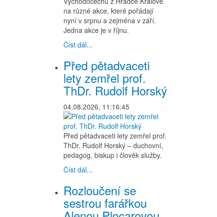
Východočechů z Hradce Králové
na různé akce, které pořádají
nyní v srpnu a zejména v září.
Jedna akce je v říjnu.
Číst dál...
Před pětadvaceti
lety zemřel prof.
ThDr. Rudolf Horský
04.08.2026, 11:16:45
Před pětadvaceti lety zemřel prof.
ThDr. Rudolf Horský – duchovní,
pedagog, biskup i člověk služby.
Číst dál...
Rozloučení se
sestrou farářkou
Alenou Plocarovou