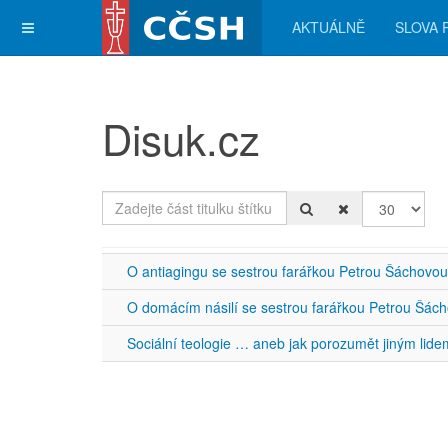
AKTUÁLNĚ
SLOVA 
Disuk.cz
Zadejte část titulku štítku
Počet zobra
O antiagingu se sestrou farářkou Petrou Šáchovou
O domácím násilí se sestrou farářkou Petrou Šác
Sociální teologie … aneb jak porozumět jiným lide