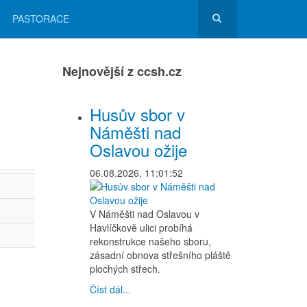
PASTORACE
Nejnovější z ccsh.cz
Husův sbor v
Náměšti nad
Oslavou ožije
06.08.2026, 11:01:52
V Náměšti nad Oslavou v
Havlíčkově ulici probíhá
rekonstrukce našeho sboru,
zásadní obnova střešního pláště
plochých střech.
Číst dál...