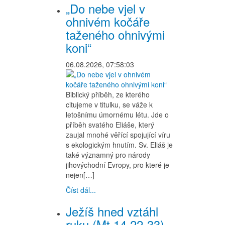
„Do nebe vjel v
ohnivém kočáře
taženého ohnivými
koni“
06.08.2026, 07:58:03
Biblický příběh, ze kterého
citujeme v titulku, se váže k
letošnímu úmornému létu. Jde o
příběh svatého Eliáše, který
zaujal mnohé věřící spojující víru
s ekologickým hnutím. Sv. Eliáš je
také významný pro národy
jihovýchodní Evropy, pro které je
nejen[…]
Číst dál...
Ježíš hned vztáhl
ruku (Mt 14,22-33)