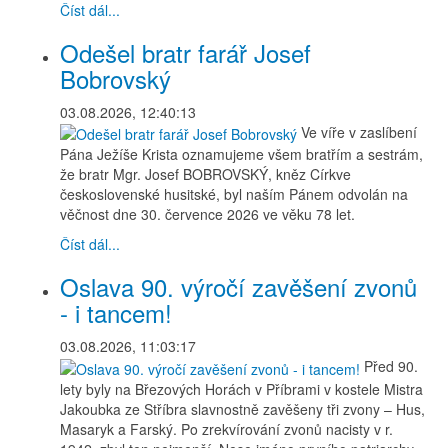
Číst dál...
Odešel bratr farář Josef
Bobrovský
03.08.2026, 12:40:13
Ve víře v zaslíbení
Pána Ježíše Krista oznamujeme všem bratřím a sestrám,
že bratr Mgr. Josef BOBROVSKÝ, kněz Církve
československé husitské, byl naším Pánem odvolán na
věčnost dne 30. července 2026 ve věku 78 let.
Číst dál...
Oslava 90. výročí zavěšení zvonů
- i tancem!
03.08.2026, 11:03:17
Před 90.
lety byly na Březových Horách v Příbrami v kostele Mistra
Jakoubka ze Stříbra slavnostně zavěšeny tři zvony – Hus,
Masaryk a Farský. Po zrekvírování zvonů nacisty v r.