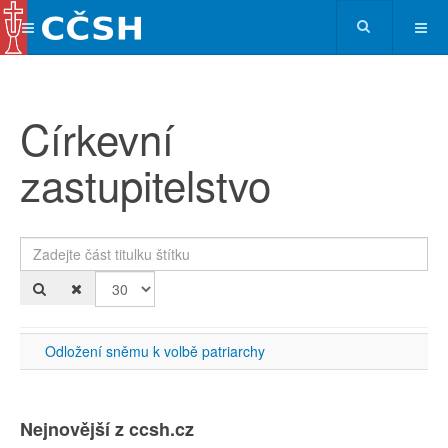
Církevní
zastupitelstvo
Zadejte část titulku štítku
Po
Odložení sněmu k volbě patriarchy
Nejnovější z ccsh.cz