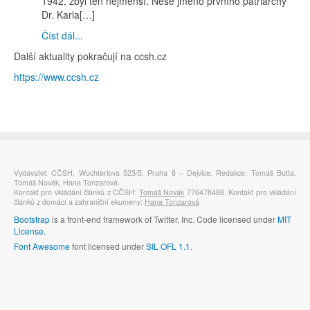
1942, zbyl ten nejmenší. Nese jméno prvního patriarchy
Dr. Karla[…]
Číst dál...
Další aktuality pokračují na ccsh.cz
https://www.ccsh.cz
Vydavatel: CČSH, Wuchterlova 523/5, Praha 6 – Dejvice. Redakce: Tomáš Butta,
Tomáš Novák, Hana Tonzarová.
Kontakt pro vkládání článků z CČSH:
Tomáš Novák
776478488. Kontakt pro vkládání
článků z domácí a zahraniční ekumeny:
Hana Tonzarová
Bootstrap
is a front-end framework of Twitter, Inc. Code licensed under
MIT
License.
Font Awesome
font licensed under
SIL OFL 1.1
.