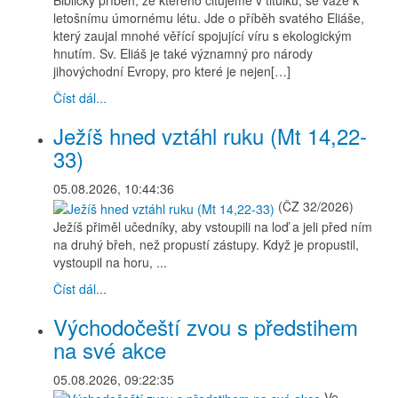
Biblický příběh, ze kterého citujeme v titulku, se váže k
letošnímu úmornému létu. Jde o příběh svatého Eliáše,
který zaujal mnohé věřící spojující víru s ekologickým
hnutím. Sv. Eliáš je také významný pro národy
jihovýchodní Evropy, pro které je nejen[…]
Číst dál...
Ježíš hned vztáhl ruku (Mt 14,22-
33)
05.08.2026, 10:44:36
(ČZ 32/2026)
Ježíš přiměl učedníky, aby vstoupili na loď a jeli před ním
na druhý břeh, než propustí zástupy. Když je propustil,
vystoupil na horu, ...
Číst dál...
Východočeští zvou s předstihem
na své akce
05.08.2026, 09:22:35
Ve