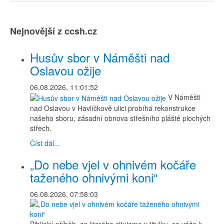
Nejnovější z ccsh.cz
Husův sbor v Náměšti nad
Oslavou ožije
06.08.2026, 11:01:52
V Náměšti
nad Oslavou v Havlíčkově ulici probíhá rekonstrukce
našeho sboru, zásadní obnova střešního pláště plochých
střech.
Číst dál...
„Do nebe vjel v ohnivém kočáře
taženého ohnivými koni“
06.08.2026, 07:58:03