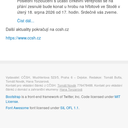
Poslední rozloučení s účastí církevní veřejnosti se na
přání zesnulé bude konat u hrobu na hřbitově ve Stodě v
úterý 18. srpna 2026 od 17. hodin. Srdečně vás zveme.
Číst dál...
Další aktuality pokračují na ccsh.cz
https://www.ccsh.cz
Vydavatel: CČSH, Wuchterlova 523/5, Praha 6 – Dejvice. Redakce: Tomáš Butta,
Tomáš Novák, Hana Tonzarová.
Kontakt pro vkládání článků z CČSH:
Tomáš Novák
776478488. Kontakt pro vkládání
článků z domácí a zahraniční ekumeny:
Hana Tonzarová
Bootstrap
is a front-end framework of Twitter, Inc. Code licensed under
MIT
License.
Font Awesome
font licensed under
SIL OFL 1.1
.