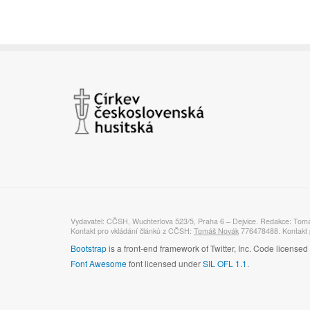
Vydavatel: CČSH, Wuchterlova 523/5, Praha 6 – Dejvice. Redakce: Tom
Kontakt pro vkládání článků z CČSH:
Tomáš Novák
776478488. Kontakt p
Bootstrap
is a front-end framework of Twitter, Inc. Code license
Font Awesome
font licensed under
SIL OFL 1.1
.