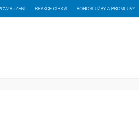
POVZBUZENÍ
REAKCE CÍRKVÍ
BOHOSLUŽBY A PROMLUVY
zení