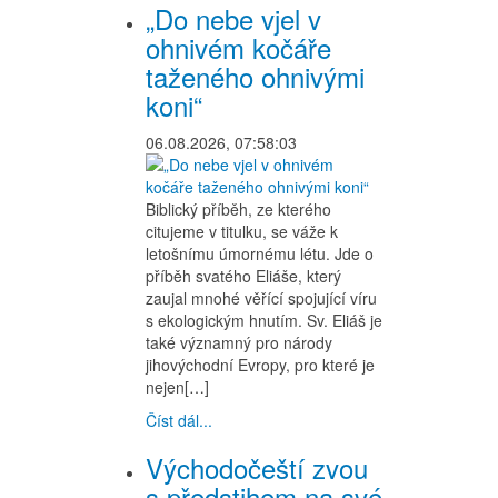
„Do nebe vjel v
ohnivém kočáře
taženého ohnivými
koni“
06.08.2026, 07:58:03
Biblický příběh, ze kterého
citujeme v titulku, se váže k
letošnímu úmornému létu. Jde o
příběh svatého Eliáše, který
zaujal mnohé věřící spojující víru
s ekologickým hnutím. Sv. Eliáš je
také významný pro národy
jihovýchodní Evropy, pro které je
nejen[…]
Číst dál...
Východočeští zvou
s předstihem na své