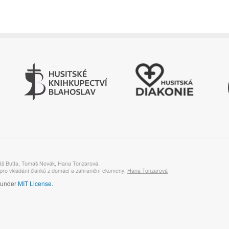
áš Butta, Tomáš Novák, Hana Tonzarová.
ro vkládání článků z domácí a zahraniční ekumeny:
Hana Tonzarová
d under
MIT License.