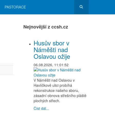
PASTORACE
Nejnovější z ccsh.cz
Husův sbor v
Náměšti nad
Oslavou ožije
06.08.2026, 11:01:52
V Náměšti nad Oslavou v
Havlíčkově ulici probíhá
rekonstrukce našeho sboru,
zásadní obnova střešního pláště
plochých střech.
Číst dál...